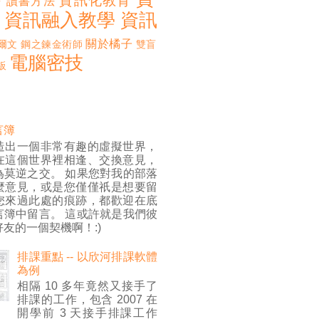
誨
資訊化教育
讀書方法
資訊融入教學
資訊
關於橘子
爾文
鋼之鍊金術師
雙盲
電腦密技
板
言簿
造出一個非常有趣的虛擬世界，
在這個世界裡相逢、交換意見，
為莫逆之交。 如果您對我的部落
麼意見，或是您僅僅祇是想要留
您來過此處的痕跡，都歡迎在底
言簿中留言。 這或許就是我們彼
友的一個契機啊！:)
排課重點 -- 以欣河排課軟體
為例
相隔 10 多年竟然又接手了
排課的工作，包含 2007 在
開學前 3 天接手排課工作