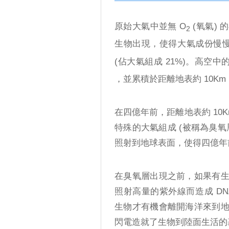
原始大氣中並無 O
(氧氣)
2
生物出現，使得大氣成份慢慢
(佔大氣組成 21%)。高空中的
，並累積於距離地表約 10Km
在四億年前，距離地表約 10
特殊的大氣組成 (被稱為臭
照射到地球表面，使得四億年
在臭氧層出現之前，如果有
照射高量的紫外線而造成 D
生物才有機會離開海洋來到
閃電造就了生物到陸面生活的