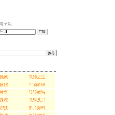
訂閱電子報
誌
推薦
教師之道
軟體
生物教學
教育
諄諄教誨
課程
教學反思
密技
影片剪輯