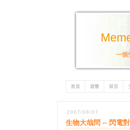
Mem
一個
首頁
迴響
留言
2007/08/07
生物大哉問 -- 閃