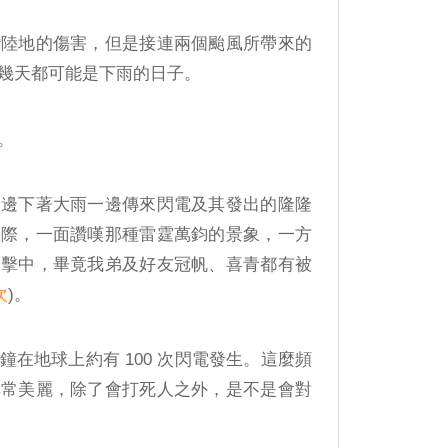
灣陸地的傷害，但是接連兩個颱風所帶來的
幾天都可能是下雨的日子。
。
一邊下著大雨一邊傳來閃電及其發出的隆隆
天際，一面讚嘆那種雷霆萬鈞的景象，一方
給擊中，畢竟我弟及好友冠帆、喜青都有被
次
)。
在地球上約有 100 次閃電發生。這麼頻
非常美麗，除了會打死人之外，是不是會對