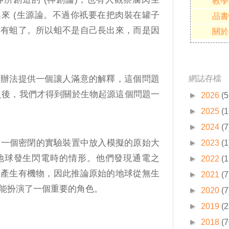
教學
來 (生源論。不過你祇要在把肉裝在罐子
品書
會有蛆了。所以蛆不是自己長出來，而是因
關於
沒辦法提供一個讓人滿意的解釋，這個問題
網誌存檔
驗之後，我們才得到關於生物起源這個問題一
►
2026
(5
►
2025
(1
►
2024
(7
Urey) 在一個密閉的實驗裝置中放入模擬的原始大
►
2023
(1
地球發生閃電時的情形。他們發現通電之
►
2022
(1
會產生有機物，因此推論原始的地球從無生
►
2021
(7
能扮演了一個重要的角色。
►
2020
(7
►
2019
(2
►
2018
(7