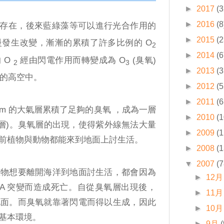
►
2017
(3
►
2016
(8
 的存在，後來藍綠藻等可以進行光合作用的
►
2015
(2
發生改變，漸漸的累積了許多比例的 O
2
►
2014
(6
 O
經由閃電作用而轉變成為 O
(臭氧)
2
3
►
2013
(3
 的高空中。
►
2012
(5
►
2011
(6
Km 的大氣層累積了足夠的臭氧 ，成為一層
►
2010
(1
氧層)。臭氧層的出現，使得紫外線無法大量
►
2009
(1
前植物與動物都能來到地面上討生活。
►
2008
(1
▼
2007
(7
生物想要離開海洋到地面討生活，都會因為
►
12月
NA 突變而造成死亡。自從臭氧層出現後，
►
11月
地面。而臭氧就靠著閃電而得以生成，因此
►
10月
基本環境。
►
9月
(