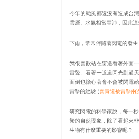
今年的颱風都還沒有造成台
雲層、水氣相當豐沛，因此這
下雨，常常伴隨著閃電的發生
我很喜歡站在窗邊看著外面
雷聲。看著一道道閃光劃過
面倒也擔心著會不會被閃電
雷擊的經驗 (
喜青還被雷擊兩
研究閃電的科學家說，每一秒鐘
繁的自然現象，除了看起來
生物有什麼重要的影響呢？