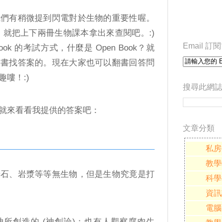
我們有稍微提到閃電對於生物的重要性喔。
，就把上下兩冊生物課本拿出來查閱吧。:)
Email 
ok 的考試方式，什麼是 Open Book？就
開書找答案的。現在大家也可以翻書回答問
嘍！:)
搜尋此網
就來看看我提供的答案吧：
文章分類
私房
教學
岩石、岩漿等等無生物，但是生物究竟是打
科學
資訊
電腦
所創造的 (神創論)；也有人觀察腐肉生