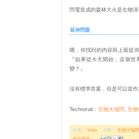
閃電造成的森林大火是生物演
延伸問題
嗯，你找到的內容與上面提
『如果從今天開始，這個世
變？』
沒有標準答案，但是可以當作
Technorati
:
生物大哉問
,
生物
作者：
Yukie
分類：
生物大哉
提出假說