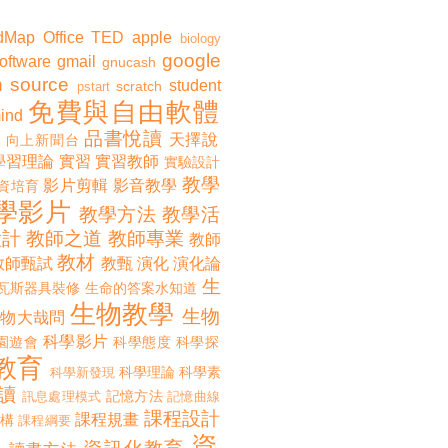
dMap
Office
TED
apple
biology
google
software
gmail
gnucash
 source
student
scratch
pstart
免費與自由軟體
ind
品書悅讀
天擇說
向上新聞台
學習理論
實習
實習教師
實驗設計
教學
影片剪輯
影音教學
資培育
學影片
教學方法
教學活
設計
教師之道
教師專業
教師
教材
教師甄試
教甄
演化
演化論
生
瓦斯器具裝修
生命的答案水知道
生物教學
生物
生物大哉問
科學影片
園遊會
科學態度
科學探
教育
科學理論
科學素
科學新發現
讀
記憶方法
訊息處理模式
記憶曲線
課程設計
課程規畫
構
課程綱要
資