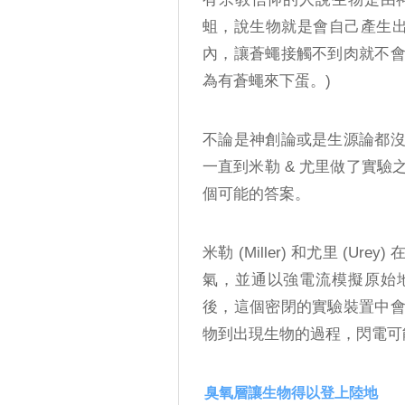
蛆，說生物就是會自己產生出
內，讓蒼蠅接觸不到肉就不
為有蒼蠅來下蛋。)
不論是神創論或是生源論都
一直到米勒 & 尤里做了實
個可能的答案。
米勒 (Miller) 和尤里 (
氣，並通以強電流模擬原始
後，這個密閉的實驗裝置中
物到出現生物的過程，閃電可
臭氧層讓生物得以登上陸地