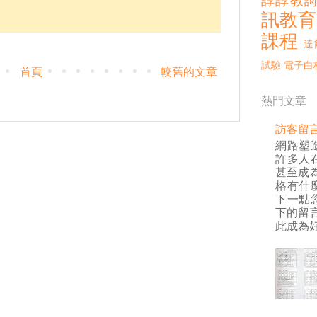
諄諄教
訊教育
課程
達
試驗
電子白
首頁
較舊的文章
熱門文章
訪客留
網路塑
許多人
甚至成
格有什
下一點
下的留
此成為好