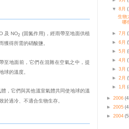
▼
8月
(
生物
哪
O 及 NO
(固氮作用)，經雨帶至地面供植
►
7月
(
2
►
6月
(
而獲得所需的硝酸鹽。
►
5月
(
►
4月
(
帶至地面前，它們在混雜在空氣之中，提
►
3月
地球的溫度。
►
2月
(
►
1月
(
氣體，它們與其他溫室氣體共同使地球的溫
►
2006
(4
致於過冷、不適合生物生存。
►
2005
(4
►
2004
(5