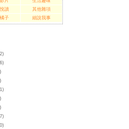
影片
生活趣味
悅讀
其他雜項
橘子
細說我事
2)
6)
)
)
1)
)
)
7)
0)