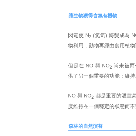
讓生物獲得含氮有機物
閃電使 N
(氮氣) 轉變成為 N
2
物利用，動物再經由食用植物
但是在 NO 與 NO
尚未被雨
2
供了另一個重要的功能：維持
NO 與 NO
都是重要的溫室
2
度維持在一個穩定的狀態而不
森林的自然演替