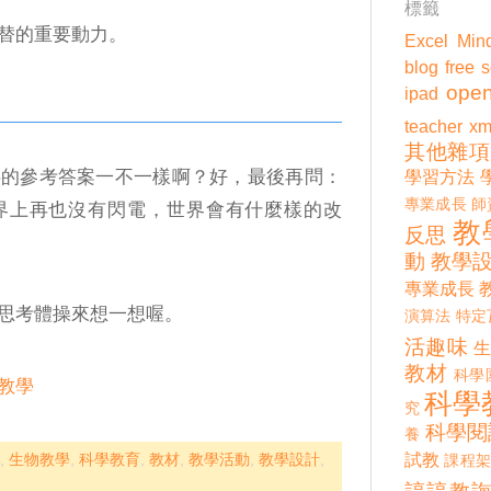
標籤
替的重要動力。
Excel
Min
blog
free 
open
ipad
teacher
xm
其他雜項
供的參考答案一不一樣啊？好，最後再問：
學習方法
專業成長
師
界上再也沒有閃電，世界會有什麼樣的改
教
反思
動
教學
專業成長
思考體操來想一想喔。
演算法
特定
活趣味
教材
科學
教學
科學
究
科學閱
養
問
,
生物教學
,
科學教育
,
教材
,
教學活動
,
教學設計
,
試教
課程架