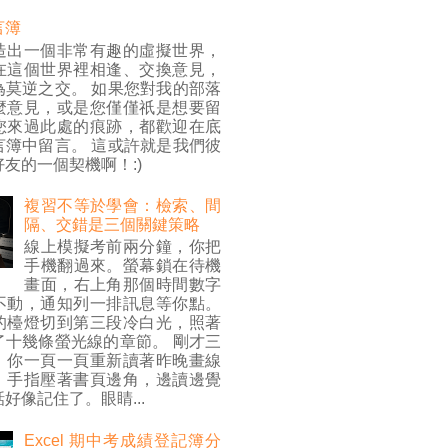
言簿
造出一個非常有趣的虛擬世界，
在這個世界裡相逢、交換意見，
為莫逆之交。 如果您對我的部落
麼意見，或是您僅僅祇是想要留
您來過此處的痕跡，都歡迎在底
言簿中留言。 這或許就是我們彼
友的一個契機啊！:)
複習不等於學會：檢索、間
隔、交錯是三個關鍵策略
線上模擬考前兩分鐘，你把
手機翻過來。螢幕鎖在待機
畫面，右上角那個時間數字
不動，通知列一排訊息等你點。
的檯燈切到第三段冷白光，照著
了十幾條螢光線的章節。 剛才三
，你一頁一頁重新讀著昨晚畫線
，手指壓著書頁邊角，邊讀邊覺
好像記住了。眼睛...
Excel 期中考成績登記簿分