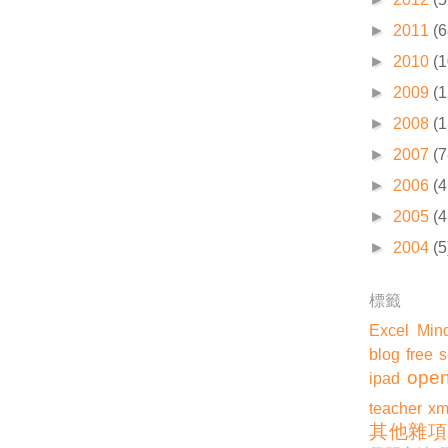
►
2011
(6
►
2010
(1
►
2009
(1
►
2008
(1
►
2007
(7
►
2006
(4
►
2005
(4
►
2004
(5
標籤
Excel
Min
blog
free 
open
ipad
teacher
xm
其他雜項