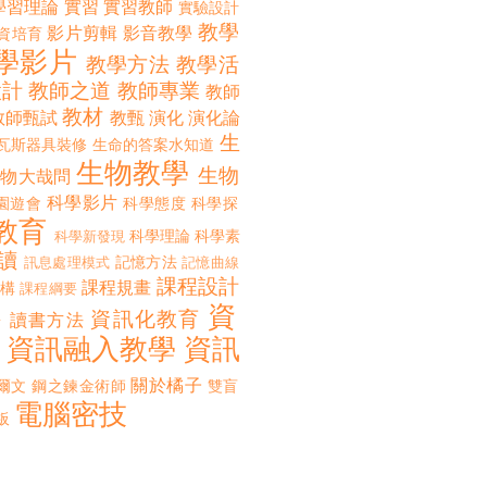
學習理論
實習
實習教師
實驗設計
教學
影片剪輯
影音教學
資培育
學影片
教學方法
教學活
設計
教師之道
教師專業
教師
教材
教師甄試
教甄
演化
演化論
生
瓦斯器具裝修
生命的答案水知道
生物教學
生物
生物大哉問
科學影片
園遊會
科學態度
科學探
教育
科學理論
科學素
科學新發現
讀
記憶方法
訊息處理模式
記憶曲線
課程設計
課程規畫
構
課程綱要
資
誨
資訊化教育
讀書方法
資訊融入教學
資訊
關於橘子
爾文
鋼之鍊金術師
雙盲
電腦密技
板