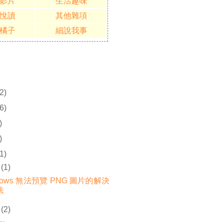
影片
生活趣味
悅讀
其他雜項
橘子
細說我事
2)
6)
)
)
1)
(1)
dows 無法預覽 PNG 圖片的解決
法
(2)