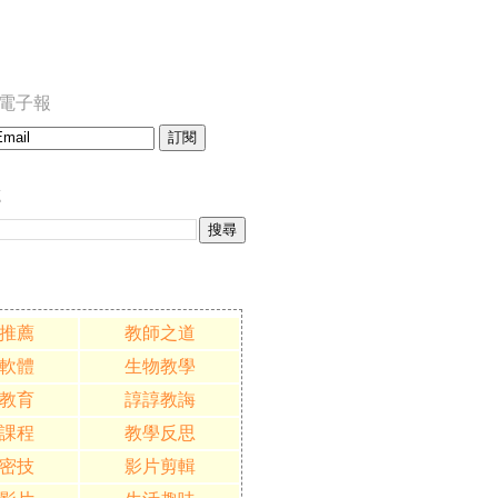
訂閱電子報
誌
推薦
教師之道
軟體
生物教學
教育
諄諄教誨
課程
教學反思
密技
影片剪輯