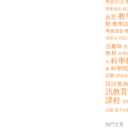
學習方法
專業成長
師
教
反思
動
教學
專業成長
演算法
特定
活趣味
教材
科學
科學
究
科學閱
養
試教
課程架
諄諄教
訊教育
課程
達
試驗
電子白
熱門文章