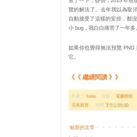
查了一下，昏倒，2015 年在
覽的解法了。去年我以為取消
自動接受了這樣的安排，都
小 bug，我白白痛苦了一年多
如果你也覺得無法預覽 PN
它。
《《 繼續閱讀 》》
作者：
Yukie
分類：
電腦密技
沒有留言:
時間
下午2:09:00
較新的文章