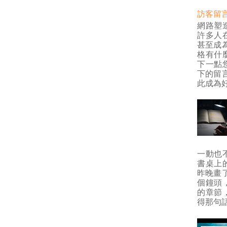
訪客留
網路塑
許多人
甚至成
格有什
下一點
下的留
此成為好
一動也
書桌上
昨晚畫
個鐘頭
的章節
得那句話