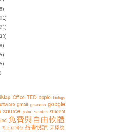
8)
01)
21)
33)
8)
5)
5)
)
dMap
Office
TED
apple
biology
google
software
gmail
gnucash
 source
student
scratch
pstart
免費與自由軟體
ind
品書悅讀
天擇說
向上新聞台