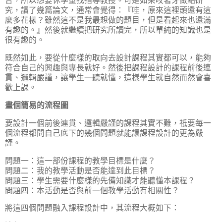
合，所以想要休學重找指導教授。可是如果咬著牙做點研
究，讀了幾篇論文，通常會覺得：『哇，原來這裡頭還有這
麼多花樣？雖然這不是我最想做的題目，但是看起來也還滿
有趣的。』然後就繼續把研究所讀完，所以單純的知識也是
很有趣的。
既然如此，要從什麼樣的取向去設計課程其實都可以，能夠
符合自己的興趣與專長就好。然後把課程設計的課程前後連
貫、邏輯嚴謹，讓學生一聽就懂，這樣學生就自然而然會喜
歡上課。
畫個簡易的流程圖
要設計一個前後連貫、邏輯嚴謹的課程其實不難，祇要每一
個流程都問自己底下的幾個問題就能讓課程設計的更為嚴
謹。
問題一：這一部份課程的教學目標是什麼？
問題二：我的教學活動是否能達到此目標？
問題三：學生需要什麼樣的先備知識才能聽懂本課程？
問題四：本活動是否與前一個教學活動有相關性？
將這四個問題融入課程設計中，其流程大概如下：