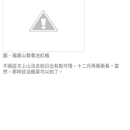
圖、福壽山鴛鴦池紅楓
不過這次上山沒去拍日出有點可惜，十二月再衝衝看。當
然，那時就沒楓葉可以拍了。