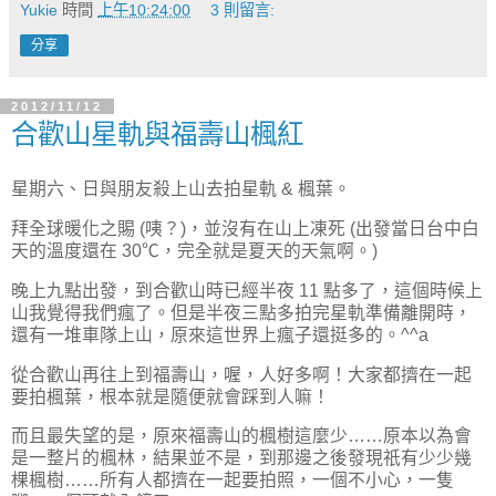
Yukie
時間
上午10:24:00
3 則留言:
分享
2012/11/12
合歡山星軌與福壽山楓紅
星期六、日與朋友殺上山去拍星軌 & 楓葉。
拜全球暖化之賜 (咦？)，並沒有在山上凍死 (出發當日台中白
天的溫度還在 30℃，完全就是夏天的天氣啊。)
晚上九點出發，到合歡山時已經半夜 11 點多了，這個時候上
山我覺得我們瘋了。但是半夜三點多拍完星軌準備離開時，
還有一堆車隊上山，原來這世界上瘋子還挺多的。^^a
從合歡山再往上到福壽山，喔，人好多啊！大家都擠在一起
要拍楓葉，根本就是隨便就會踩到人嘛！
而且最失望的是，原來福壽山的楓樹這麼少……原本以為會
是一整片的楓林，結果並不是，到那邊之後發現祇有少少幾
棵楓樹……所有人都擠在一起要拍照，一個不小心，一隻