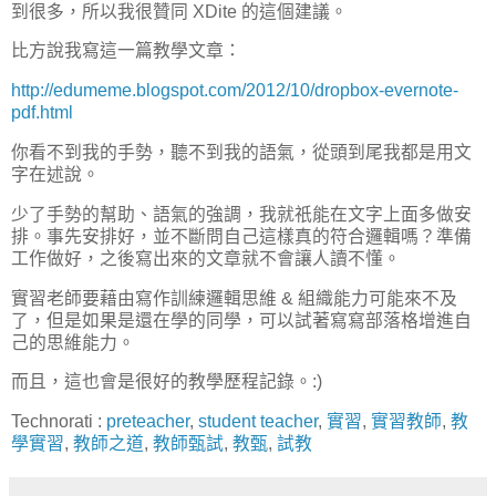
到很多，所以我很贊同 XDite 的這個建議。
比方說我寫這一篇教學文章：
http://edumeme.blogspot.com/2012/10/dropbox-evernote-
pdf.html
你看不到我的手勢，聽不到我的語氣，從頭到尾我都是用文
字在述說。
少了手勢的幫助、語氣的強調，我就祇能在文字上面多做安
排。事先安排好，並不斷問自己這樣真的符合邏輯嗎？準備
工作做好，之後寫出來的文章就不會讓人讀不懂。
實習老師要藉由寫作訓練邏輯思維 & 組織能力可能來不及
了，但是如果是還在學的同學，可以試著寫寫部落格增進自
己的思維能力。
而且，這也會是很好的教學歷程記錄。:)
Technorati
:
preteacher
,
student teacher
,
實習
,
實習教師
,
教
學實習
,
教師之道
,
教師甄試
,
教甄
,
試教