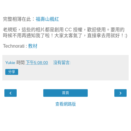
完整相簿在此：
福壽山楓紅
老規矩，這些的相片都是創用 CC 授權，歡迎使用。要用的
時候不用再通知我了啦！大家太客氣了，直接拿去用就好！:)
Technorati
:
教材
Yukie
時間
下午5:08:00
沒有留言:
分享
‹
›
首頁
查看網路版