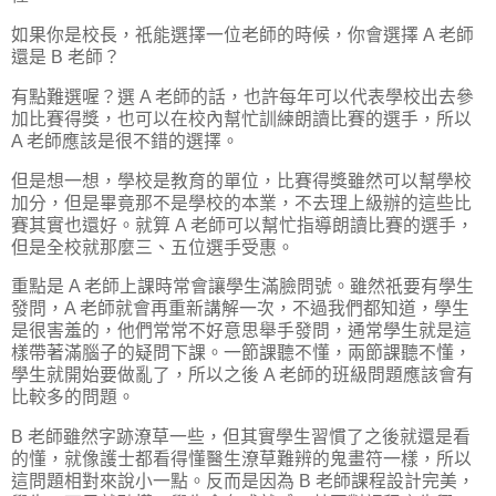
如果你是校長，祇能選擇一位老師的時候，你會選擇 A 老師
還是 B 老師？
有點難選喔？選 A 老師的話，也許每年可以代表學校出去參
加比賽得獎，也可以在校內幫忙訓練朗讀比賽的選手，所以
A 老師應該是很不錯的選擇。
但是想一想，學校是教育的單位，比賽得獎雖然可以幫學校
加分，但是畢竟那不是學校的本業，不去理上級辦的這些比
賽其實也還好。就算 A 老師可以幫忙指導朗讀比賽的選手，
但是全校就那麼三、五位選手受惠。
重點是 A 老師上課時常會讓學生滿臉問號。雖然祇要有學生
發問，A 老師就會再重新講解一次，不過我們都知道，學生
是很害羞的，他們常常不好意思舉手發問，通常學生就是這
樣帶著滿腦子的疑問下課。一節課聽不懂，兩節課聽不懂，
學生就開始要做亂了，所以之後 A 老師的班級問題應該會有
比較多的問題。
B 老師雖然字跡潦草一些，但其實學生習慣了之後就還是看
的懂，就像護士都看得懂醫生潦草難辨的鬼畫符一樣，所以
這問題相對來說小一點。反而是因為 B 老師課程設計完美，