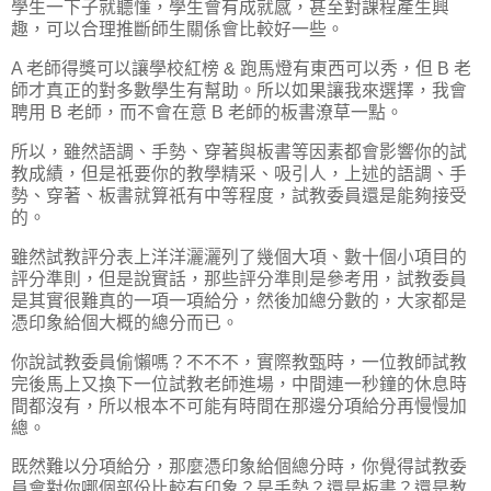
學生一下子就聽懂，學生會有成就感，甚至對課程產生興
趣，可以合理推斷師生關係會比較好一些。
A 老師得獎可以讓學校紅榜 & 跑馬燈有東西可以秀，但 B 老
師才真正的對多數學生有幫助。所以如果讓我來選擇，我會
聘用 B 老師，而不會在意 B 老師的板書潦草一點。
所以，雖然語調、手勢、穿著與板書等因素都會影響你的試
教成績，但是祇要你的教學精采、吸引人，上述的語調、手
勢、穿著、板書就算祇有中等程度，試教委員還是能夠接受
的。
雖然試教評分表上洋洋灑灑列了幾個大項、數十個小項目的
評分準則，但是說實話，那些評分準則是參考用，試教委員
是其實很難真的一項一項給分，然後加總分數的，大家都是
憑印象給個大概的總分而已。
你說試教委員偷懶嗎？不不不，實際教甄時，一位教師試教
完後馬上又換下一位試教老師進場，中間連一秒鐘的休息時
間都沒有，所以根本不可能有時間在那邊分項給分再慢慢加
總。
既然難以分項給分，那麼憑印象給個總分時，你覺得試教委
員會對你哪個部份比較有印象？是手勢？還是板書？還是教