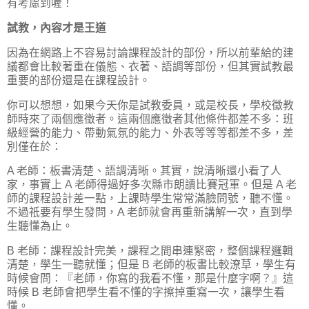
有考慮到喔！
試教，內容才是王道
因為在網路上不容易討論課程設計的部份，所以前輩給的建
議都會比較著重在儀態、衣著、語調等部份，但其實試教最
重要的部份還是在課程設計。
你可以想想，如果今天你是試教委員，或是校長，學校徵教
師時來了兩個應徵者。這兩個應徵者其他條件都差不多：班
級經營的能力、帶動氣氛的能力、外表等等等都差不多，差
別僅在於：
A 老師：板書清楚、語調清晰。其實，說清晰還小看了人
家，事實上 A 老師得過好多次縣市朗讀比賽冠軍。但是 A 老
師的課程設計差一點，上課時學生常常滿臉問號，聽不懂。
不過祇要有學生發問，A 老師就會再重新講解一次，直到學
生聽懂為止。
B 老師：課程設計完美，課程之間串連緊密，整個課程邏輯
清楚，學生一聽就懂；但是 B 老師的板書比較潦草，學生有
時候會問：『老師，你寫的我看不懂，那是什麼字啊？』這
時候 B 老師會把學生看不懂的字擦掉重寫一次，讓學生看
懂。