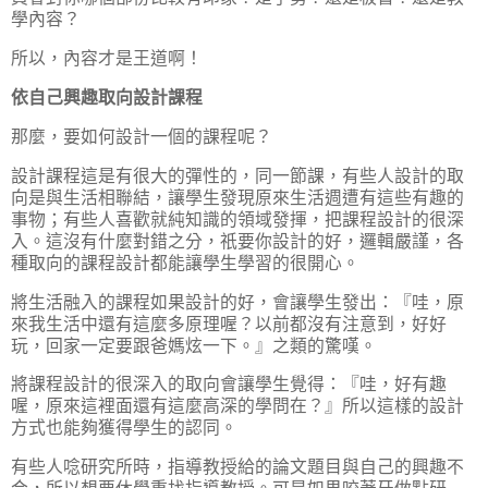
學內容？
所以，內容才是王道啊！
依自己興趣取向設計課程
那麼，要如何設計一個的課程呢？
設計課程這是有很大的彈性的，同一節課，有些人設計的取
向是與生活相聯結，讓學生發現原來生活週遭有這些有趣的
事物；有些人喜歡就純知識的領域發揮，把課程設計的很深
入。這沒有什麼對錯之分，祇要你設計的好，邏輯嚴謹，各
種取向的課程設計都能讓學生學習的很開心。
將生活融入的課程如果設計的好，會讓學生發出：『哇，原
來我生活中還有這麼多原理喔？以前都沒有注意到，好好
玩，回家一定要跟爸媽炫一下。』之類的驚嘆。
將課程設計的很深入的取向會讓學生覺得：『哇，好有趣
喔，原來這裡面還有這麼高深的學問在？』所以這樣的設計
方式也能夠獲得學生的認同。
有些人唸研究所時，指導教授給的論文題目與自己的興趣不