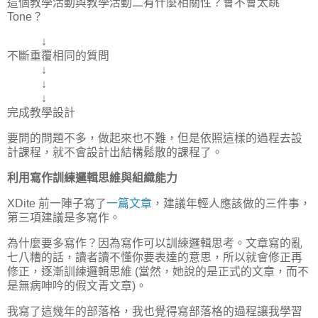
這個教學活動與教學活動二有什麼相關性？會不會太跳
Tone？
↓
不斷重覆相同的質問
↓
↓
↓
完成教學設計
要問的問題不多，做起來也不難，但是依照這樣的過程去設
計課程，就不會設計出結構鬆散的課程了。
利用寫作訓練邏輯思維與組織能力
XDite 前一陣子寫了
一篇文章
，建議年輕人應該做的三件事，
第三項建議是多寫作。
為什麼要多寫作？因為寫作可以訓練邏輯思考。文章寫的亂
七八糟的話，讀者讀不懂你要表達的意思，所以就會修正再
修正，逐漸訓練邏輯思維 (當然，她說的是正式的文章，而不
是無病呻吟的假文青文章)。
我寫了這幾年的部落格，我也覺得寫部落格的過程讓我學習