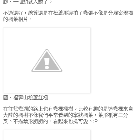
腳、一個頭就入鏡了。
不過還好，總算還是在松蘆那邊拍了幾張不像是分屍案現場
的楓葉相片。
圖、福壽山松蘆紅楓
在往鴛鴦湖的路上也有幾棵楓樹。比較有趣的是這幾棵來自
大陸的楓樹不像我們平常看到的掌狀楓葉，葉形祇有三分
叉。不過葉形肥肥的，看起來也挺可愛。:P