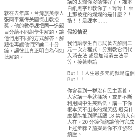
講的太爛你沒聽懂好了，課本
白紙黑字也教你了。等等！ 桌
就在去年底，台灣旅美學人
上那被揉的爛爛的是什麼？！
張同平獲得美國傑出教授
掯！！是課本……
獎。他的數學課把同一道題
目分給不同組學生解題，讓
假設情況
他們用不同的方式解答。解
我們讓學生自己試著去解開二
題後再讓他們辯論二十分
元一次方程式，分別教它們代
鐘，讓彼此真正明白為何如
入消去法 或是加減消去法等
此解題。
等，接著辯論
But！！人生最多元的就是這個
But！！
你會看到一群沒有民主素養，
人家講一半就插話，或是不斷
利用國中生笑點低，講一下你
根本笑不出來的爛笑話 還有什
麼都能扯到髒話跟 18 禁的大有
人在。20 分鐘你能讓他們完成
上述步驟？前提是你不准發怒
鎮壓。