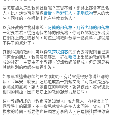
要怎麼加入這些教師社群呢？其實不難，網路上都會有些名
人，比方說你可能聽過
彎彎
、
重灌狂人
、
電腦玩物
等人的大
名。同樣的，在網路上也有些教育名人。
以我任教的生物科來說，
阿簡的部落格
、
月鈴老師的部落格
一定要看看。從這兩個老師的部落格，你可以認識更多出沒
在網路上的生物教師，每位生物教師分享一點資料，那就是
不得了的資源了。
其他科別的教師則可以從
教育噗浪客
的網頁去發掘與自己志
同道合的朋友。教育噗浪客是一群在
噗浪
上出沒的教師所構
成的社群，主要由國小教師、資訊教師所組成，但是還是有
其他科別的教師在這裡出沒。
如果單看這些教師的短文 (噗文)，有時會覺得好像滿無聊的
嘛，『早安、晚安』這也能成為一篇短文啊？可是就是這樣
很隨意的氣氛，讓大家自在的聊聊天，認識彼此、發現彼此
相同的興趣，因而噗浪上的教師凝聚力頗濃厚。
這些教師組成的『教育噗浪知識 +』威力驚人，在噗浪上問
個教學上的問題，不一會兒就會有許多人來回答，省去自己
摸索的時間。祇要你也是願意分享的人，在這個社群裡你會