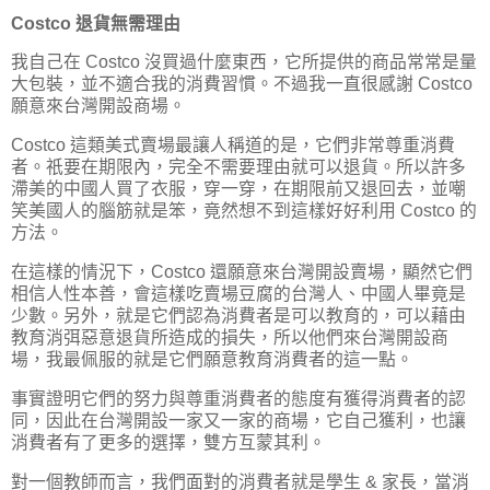
Costco 退貨無需理由
我自己在 Costco 沒買過什麼東西，它所提供的商品常常是量
大包裝，並不適合我的消費習慣。不過我一直很感謝 Costco
願意來台灣開設商場。
Costco 這類美式賣場最讓人稱道的是，它們非常尊重消費
者。祇要在期限內，完全不需要理由就可以退貨。所以許多
滯美的中國人買了衣服，穿一穿，在期限前又退回去，並嘲
笑美國人的腦筋就是笨，竟然想不到這樣好好利用 Costco 的
方法。
在這樣的情況下，Costco 還願意來台灣開設賣場，顯然它們
相信人性本善，會這樣吃賣場豆腐的台灣人、中國人畢竟是
少數。另外，就是它們認為消費者是可以教育的，可以藉由
教育消弭惡意退貨所造成的損失，所以他們來台灣開設商
場，我最佩服的就是它們願意教育消費者的這一點。
事實證明它們的努力與尊重消費者的態度有獲得消費者的認
同，因此在台灣開設一家又一家的商場，它自己獲利，也讓
消費者有了更多的選擇，雙方互蒙其利。
對一個教師而言，我們面對的消費者就是學生 & 家長，當消