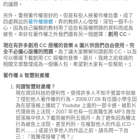
的議題。
另外，重視著作權是好的，但是有些人挾著作權自重，成了
四處興訟的
著作權蟑螂
，弄的教師人心惶惶，深怕一個不小
心，因為自己編輯的教材用了這些有版權問題的資料而成為
被告。幸好在著作權之外我們還有另一個選擇：
創用 CC
。
現在有許多創用 CC 授權的音樂 & 圖片供我們自由使用，完
全不必擔心版權的問題
。為了讓大家瞭解何謂創用 CC，以及
可以哪邊下載創用 CC 授權的音樂、圖片，我將之前寫過的
相關文章整理成為一個懶人包，希望對大家有一些幫助。:)
著作權 & 智慧財產權
何謂智慧財產權？
現在資訊科技的便利性，使得許多人不知不覺當中就做
了侵犯他人著作權的行為。2008.07.09 有位國小學生因
為在部落格上連結了 Youtube 上面的一部卡通，被影片
代理商告上法院，2007 年也有一位高職生將 MP3 放在
部落格中供人下載而被判刑五個月。為了避免因為觸法
行為被告上法院、甚至判刑，在複製他人的作品 (CD、
影片……) 或是分享他人的作品之前，請先問一下自
己：『我獲得授權了嗎？』