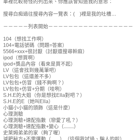
單裡比較奇怪的列出來、你應該會知道我的意思：
搜尋白痴過往搜尋內容一覽表：( )裡是我的吐槽…
－－－－－列表開始－－－－－－－－－－－－－－－－－
104（想找工作啊）
104+電話號碼（問題=答案）
5566+xxx+很討厭（討厭還搜尋幹麻）
ipod（想買啊）
ipod+獎品內容（看來是買不起）
LV（這會找到幾萬筆吧）
LV包包（這還差不多）
LV包包+仿冒（錢不夠啊？）
LV包包+仿冒+分期（哇咧）
S.H.E的大姐（你是想找Ella對吧？）
S.H.E的E（她叫Ella）
小貓小小貓的頭飾（這是什麼）
心理測驗
心理測驗+速配指數（戀愛了吼？）
心理測驗+速配指數+變心（........）
史萊姆弟弟的家（夠了喔）
減肥秘方+不需運動（.......）（這個我試過、騙人的啦）