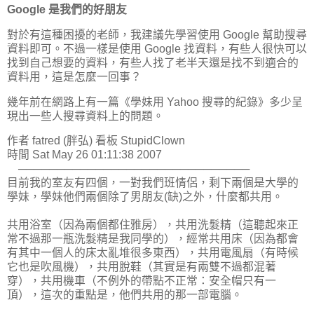
Google 是我們的好朋友
對於有這種困擾的老師，我建議先學習使用 Google 幫助搜尋
資料即可。不過一樣是使用 Google 找資料，有些人很快可以
找到自己想要的資料，有些人找了老半天還是找不到適合的
資料用，這是怎麼一回事？
幾年前在網路上有一篇《學妹用 Yahoo 搜尋的紀錄》多少呈
現出一些人搜尋資料上的問題。
作者 fatred (胖弘) 看板 StupidClown
時間 Sat May 26 01:11:38 2007
──────────────────────────────
目前我的室友有四個，一對我們班情侶，剩下兩個是大學的
學妹，學妹他們兩個除了男朋友(缺)之外，什麼都共用。
共用浴室（因為兩個都住雅房），共用洗髮精（這聽起來正
常不過那一瓶洗髮精是我同學的），經常共用床（因為都會
有其中一個人的床太亂堆很多東西），共用電風扇（有時候
它也是吹風機），共用脫鞋（其實是有兩雙不過都混著
穿），共用機車（不例外的帶點不正常：安全帽只有一
頂），這次的重點是，他們共用的那一部電腦。