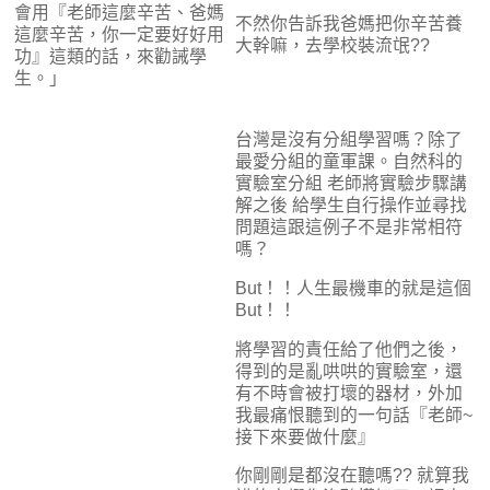
會用『老師這麼辛苦、爸媽
不然你告訴我爸媽把你辛苦養
這麼辛苦，你一定要好好用
大幹嘛，去學校裝流氓??
功』這類的話，來勸誡學
生。」
台灣是沒有分組學習嗎？除了
最愛分組的童軍課。自然科的
實驗室分組 老師將實驗步驟講
解之後 給學生自行操作並尋找
問題這跟這例子不是非常相符
嗎？
But！！人生最機車的就是這個
But！！
將學習的責任給了他們之後，
得到的是亂哄哄的實驗室，還
有不時會被打壞的器材，外加
我最痛恨聽到的一句話『老師~
接下來要做什麼』
你剛剛是都沒在聽嗎?? 就算我