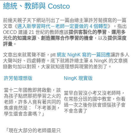
總統、教師與 Costco
前幾天親子天下網站刊出了一篇由總主筆許芳菊撰寫的一篇
文章《
邁入新學習時代－老師一定要做的 4 個轉型
》，指出
OECD 建議 21 世紀的教師應該
提供客製化的學習
、
運用多
元化的知識來源
、
創造團隊合作學習的機會
，以及
提供深度
評量
。
文章出來就罵聲不斷，ptt
網友 NighK 寫的一篇回應
讓許多人
大聲叫好、四處轉寄。底下就將許總主筆 & NingK 的文章摘
錄數句加以對照，大家就知道理想與現實的差別了。
許芳菊理想版
NingK 現實版
當十二年國教即將啟動，該
當早自習沒小考又沒老師時，
為孩子點燃那把學習之火的
在常態分班的國中教室，你看
老師，許多人竟有著共同的
過一次之後你就會煩惱孩子會
焦慮竟然是：「不考基測，
不會念書了
學生還會念書嗎？」
「現在大部分的老師還是只