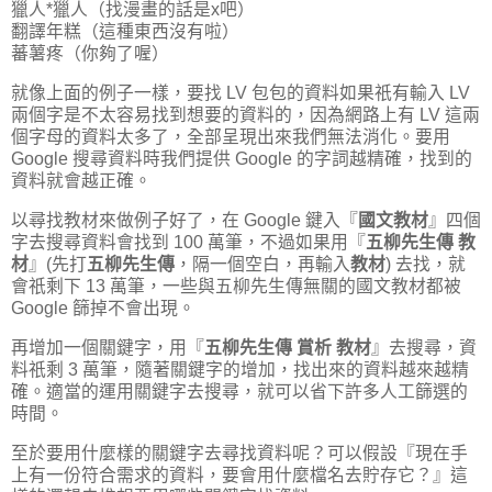
獵人*獵人（找漫畫的話是x吧）
翻譯年糕（這種東西沒有啦）
蕃薯疼（你夠了喔）
就像上面的例子一樣，要找 LV 包包的資料如果祇有輸入 LV
兩個字是不太容易找到想要的資料的，因為網路上有 LV 這兩
個字母的資料太多了，全部呈現出來我們無法消化。要用
Google 搜尋資料時我們提供 Google 的字詞越精確，找到的
資料就會越正確。
以尋找教材來做例子好了，在 Google 鍵入『
國文教材
』四個
字去搜尋資料會找到 100 萬筆，不過如果用『
五柳先生傳 教
材
』(先打
五柳先生傳
，隔一個空白，再輸入
教材
) 去找，就
會祇剩下 13 萬筆，一些與五柳先生傳無關的國文教材都被
Google 篩掉不會出現。
再增加一個關鍵字，用『
五柳先生傳 賞析 教材
』去搜尋，資
料祇剩 3 萬筆，隨著關鍵字的增加，找出來的資料越來越精
確。適當的運用關鍵字去搜尋，就可以省下許多人工篩選的
時間。
至於要用什麼樣的關鍵字去尋找資料呢？可以假設『現在手
上有一份符合需求的資料，要會用什麼檔名去貯存它？』這