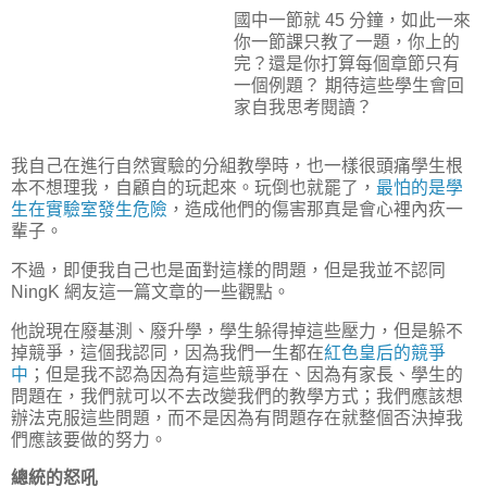
國中一節就 45 分鐘，如此一來
你一節課只教了一題，你上的
完？還是你打算每個章節只有
一個例題？ 期待這些學生會回
家自我思考閱讀？
我自己在進行自然實驗的分組教學時，也一樣很頭痛學生根
本不想理我，自顧自的玩起來。玩倒也就罷了，
最怕的是學
生在實驗室發生危險
，造成他們的傷害那真是會心裡內疚一
輩子。
不過，即便我自己也是面對這樣的問題，但是我並不認同
NingK 網友這一篇文章的一些觀點。
他說現在廢基測、廢升學，學生躲得掉這些壓力，但是躲不
掉競爭，這個我認同，因為我們一生都在
紅色皇后的競爭
中
；但是我不認為因為有這些競爭在、因為有家長、學生的
問題在，我們就可以不去改變我們的教學方式；我們應該想
辦法克服這些問題，而不是因為有問題存在就整個否決掉我
們應該要做的努力。
總統的怒吼