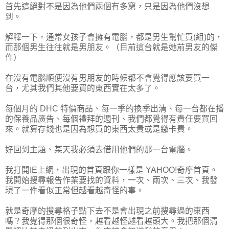
首先這絕對不是因為他們兩個有多窮，只是因為他們沒想
到。
解釋一下，通常女孩子會擁有電腦，都是男生幫忙買(組)的，
而那個男生往往就是男朋友。（目前這台就是她前男友的傑
作）
在沒有電腦順便沒有男朋友的時候都不會覺得應該要買一
台，尤其我們其他要買的東西實在太多了。
每個月的 DHC 特價商品、每一季的換季出清、每一台都在播
的保養品廣告、每個禮拜的週刊、我們都覺得有責任要買回
來。就算存錢也是因為想買的東西太貴或是繳卡費。
好回到主題、某天我必須去借用他們的那一台電腦。
我打開IE上網，出現的首頁跟你一樣是 YAHOO!奇摩首頁。
我開始搜尋報告作業要找的資料，一次、兩次、三次、我發
現了一件看似正常但越看越奇怪的事。
就是奇摩的搜尋格子點下去不是會出現之前搜尋過的東西
嗎？我覺得那個很奇怪，越看越怪越看越頭大。我把那個清