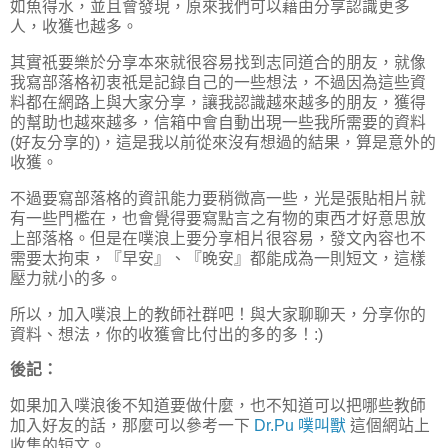
如魚得水，並且會發現，原來我們可以藉由分享認識更多
人，收獲也越多。
其實祇要樂於分享本來就很容易找到志同道合的朋友，就像
我寫部落格初衷祇是記錄自己的一些想法，不過因為這些資
料都在網路上與大家分享，讓我認識越來越多的朋友，獲得
的幫助也越來越多，信箱中會自動出現一些我所需要的資料
(好友分享的)，這是我以前從來沒有想過的結果，算是意外的
收獲。
不過要寫部落格的資訊能力要稍微高一些，光是張貼相片就
有一些門檻在，也會覺得要寫點言之有物的東西才好意思放
上部落格。但是在噗浪上要分享相片很容易，發文內容也不
需要太拘束，『早安』、『晚安』都能成為一則短文，這樣
壓力就小的多。
所以，加入噗浪上的教師社群吧！與大家聊聊天，分享你的
資料、想法，你的收獲會比付出的多的多！:)
後記：
如果加入噗浪後不知道要做什麼，也不知道可以把哪些教師
加入好友的話，那麼可以參考一下
Dr.Pu 噗叫獸
這個網站上
收集的短文。