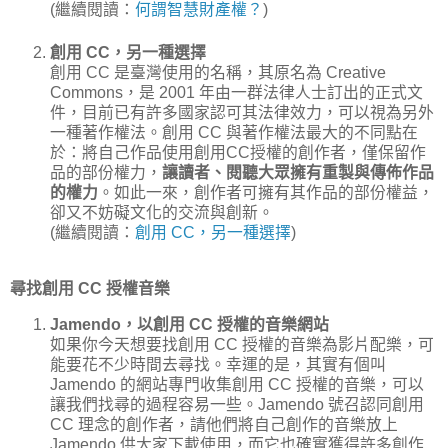
(繼續閱讀：
何謂智慧財產權？
)
創用 CC，另一種選擇
創用 CC 是臺灣使用的名稱，其原名為 Creative
Commons，是 2001 年由一群法律人士訂出的正式文
件，目前已有許多國家認可其法律效力，可以視為另外
一種著作權法。創用 CC 與著作權法最大的不同點在
於：將自己作品使用創用CC授權的創作者，僅保留作
品的部份權力，
讓讀者、閱聽大眾擁有重製與傳佈作品
的權力
。如此一來，創作者可擁有其作品的部份權益，
卻又不妨礙文化的交流與創新。
(繼續閱讀：
創用 CC，另一種選擇
)
尋找創用 CC 授權音樂
Jamendo，以創用 CC 授權的音樂網站
如果你今天想要找創用 CC 授權的音樂為影片配樂，可
能要花不少時間去尋找。幸運的是，其實有個叫
Jamendo 的網站專門收集創用 CC 授權的音樂，可以
讓我們找尋的過程容易一些。Jamendo 號召認同創用
CC 理念的創作者，請他們將自己創作的音樂放上
Jamendo 供大家下載使用，而它也確實獲得許多創作