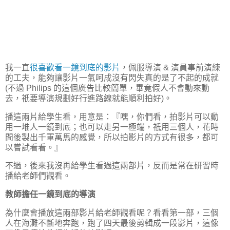
我一直
很喜歡看一鏡到底的影片
，佩服導演 & 演員事前演練
的工夫，能夠讓影片一氣呵成沒有閃失真的是了不起的成就
(不過 Philips 的這個廣告比較簡單，畢竟假人不會動來動
去，祇要導演規劃好行進路線就能順利拍好)。
播這兩片給學生看，用意是：『嘿，你們看，拍影片可以動
用一堆人一鏡到底；也可以走另一極端，祇用三個人，花時
間後製出千軍萬馬的感覺，所以拍影片的方式有很多，都可
以嘗試看看。』
不過，後來我沒再給學生看過這兩部片，反而是常在研習時
播給老師們觀看。
教師擔任一鏡到底的導演
為什麼會播放這兩部影片給老師觀看呢？看看第一部，三個
人在海灘不斷地奔跑，跑了四天最後剪輯成一段影片，這像