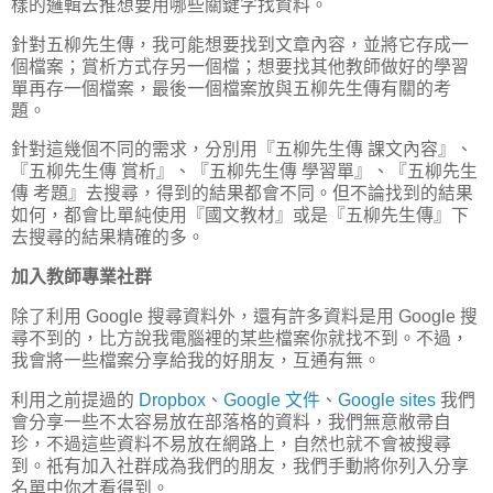
樣的邏輯去推想要用哪些關鍵字找資料。
針對五柳先生傳，我可能想要找到文章內容，並將它存成一
個檔案；賞析方式存另一個檔；想要找其他教師做好的學習
單再存一個檔案，最後一個檔案放與五柳先生傳有關的考
題。
針對這幾個不同的需求，分別用『五柳先生傳 課文內容』、
『五柳先生傳 賞析』、『五柳先生傳 學習單』、『五柳先生
傳 考題』去搜尋，得到的結果都會不同。但不論找到的結果
如何，都會比單純使用『國文教材』或是『五柳先生傳』下
去搜尋的結果精確的多。
加入教師專業社群
除了利用 Google 搜尋資料外，還有許多資料是用 Google 搜
尋不到的，比方說我電腦裡的某些檔案你就找不到。不過，
我會將一些檔案分享給我的好朋友，互通有無。
利用之前提過的
Dropbox
、
Google 文件
、
Google sites
我們
會分享一些不太容易放在部落格的資料，我們無意敝帚自
珍，不過這些資料不易放在網路上，自然也就不會被搜尋
到。祇有加入社群成為我們的朋友，我們手動將你列入分享
名單中你才看得到。