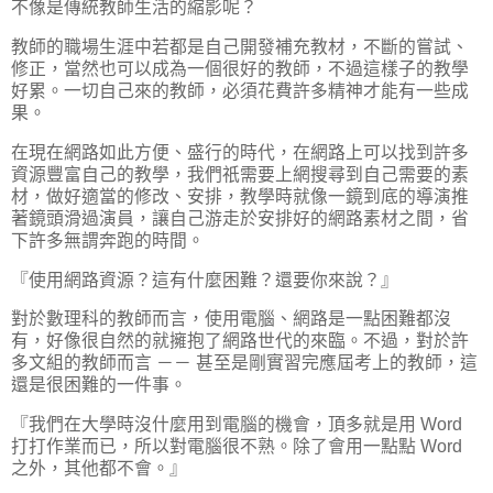
不像是傳統教師生活的縮影呢？
教師的職場生涯中若都是自己開發補充教材，不斷的嘗試、
修正，當然也可以成為一個很好的教師，不過這樣子的教學
好累。一切自己來的教師，必須花費許多精神才能有一些成
果。
在現在網路如此方便、盛行的時代，在網路上可以找到許多
資源豐富自己的教學，我們祇需要上網搜尋到自己需要的素
材，做好適當的修改、安排，教學時就像一鏡到底的導演推
著鏡頭滑過演員，讓自己游走於安排好的網路素材之間，省
下許多無謂奔跑的時間。
『使用網路資源？這有什麼困難？還要你來說？』
對於數理科的教師而言，使用電腦、網路是一點困難都沒
有，好像很自然的就擁抱了網路世代的來臨。不過，對於許
多文組的教師而言 －－ 甚至是剛實習完應屆考上的教師，這
還是很困難的一件事。
『我們在大學時沒什麼用到電腦的機會，頂多就是用 Word
打打作業而已，所以對電腦很不熟。除了會用一點點 Word
之外，其他都不會。』