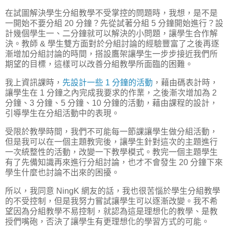
在試圖解決學生分組教學不受掌控的問題時，我想，是不是
一開始不要分組 20 分鐘？先從試著分組 5 分鐘開始進行？設
計幾個學生一、二分鐘就可以解決的小問題，讓學生合作解
決。教師 & 學生雙方面對於分組討論的經驗豐富了之後再逐
漸增加分組討論的時間，搭設鷹架讓學生一步步接近我們所
期望的目標，這樣可以改善分組教學所面臨的困難。
我上資訊課時，
先設計一些 1 分鐘的活動
，藉由碼表計時，
讓學生在 1 分鐘之內完成我要求的作業，之後漸次增加為 2
分鐘、3 分鐘、5 分鐘、10 分鐘的活動，藉由課程的設計，
引導學生在分組活動中的表現。
受限於教學時間，我們不可能每一節課讓學生做分組活動，
但是我可以在一個主題教完後，讓學生針對這次的主題進行
一次統整性的活動，改變一下教學模式。教完一個主題學生
有了先備知識再來進行分組討論，也才不會發生 20 分鐘下來
學生什麼也討論不出來的困擾。
所以，我同意 NingK 網友的話，我也很苦惱於學生分組教學
的不受控制，但是我努力嘗試讓學生可以逐漸改變。我不希
望因為分組教學不易控制，就認為這是理想化的教學、是教
授們嘴砲，否決了讓學生有更理想化的學習方式的可能。