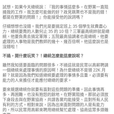
試想，如果今天總統說：『我的事情這麼多，在野黨一直阻
撓我的工作，我怎麼可能做的好？政見跳票也不是我的錯！
都是在野黨的問題！』你能接受他的說詞嗎？
仔細想想也沒錯。我們光是要搞定班上 35 個學生就費盡心
力，總統要喬的人數何止 35 的 10 倍？三軍最高統帥就是總
統，他要負責去搞定軍隊；五院最高協調者也是總統，他要
處理的人事物是我們教師的幾十、幾百倍啊，他這麼說也是
沒錯啦！
不過，開什麼玩笑？！總統怎麼能這麼說呢？
雖然我知道要面臨的問題很多，不過這就是民眾以高薪聘請
一個總統來處理事情的原因啊！為什麼總統不是領 22K 月
薪？就是因為我們知道總統要處理的事情多且重，必須要有
能力的人來擔任才能應付總總的要求。
要來競選總統你就要有面對這些問題的準備，因此事情再
多、再困難，也沒有抱怨的餘地。在野黨阻撓，那就必須放
下身段去與在野黨協商，共謀各黨均能接受、且對所有人民
有利的方式。相對來說，因為出來面對問題的人是有能力
的，所以民眾用高薪來聘用總統幫忙處理、協商這眾多煩雜