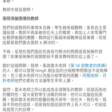
事務。
教師也是這樣啊！
亟待突破困境的教師
我們知道教師的事情多且雜，學生越來越難教、家長自主意
識抬頭，教師不再是被拱在天上的職業，再加上人本等專門
扯教師後腿的團體，教師這行飯越來越難捧這是事實，但是
這都是我們要去面對 & 解決的。
不過，呈現在我們面前究竟是可解決的問題或是無解的習
題？如果是無解的習題那就不要浪費時間在這上面了。
關於這個問題，我想，看過雷夫老師《
第 56 號教室的奇蹟
》
的人，都可以發現 NingK 網友說的分組教學問題並不是無解
的，至少雷夫老師可以克服分組學習的困難。
阿簡老師
、
月
鈴老師
他們也都有方法讓學生乖乖上課。
當然，雷夫老師之所以能成為全球聞名的教師，就是因為他
的獨特性。當大家對學生沒輒的時候，他可以克服這些困
難。我與雷夫老師的距離就像天與地，他在天，我在地。我
達不到他的成就，但是我知道這個世界上有人可以，也就成
為我努力的目標。