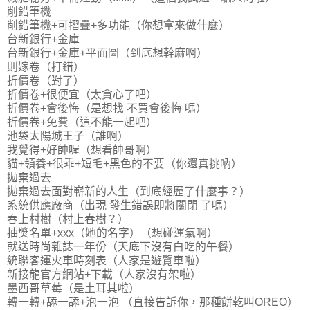
削鉛筆機
削鉛筆機+可摺疊+多功能（你想拿來做什麼）
台新銀行+金庫
台新銀行+金庫+平面圖（到底想幹麻啊）
則嫁卷（打錯）
折價卷（對了）
折價卷+很便宜（太貪心了吧）
折價卷+會後悔（是想找 不買會後悔 嗎）
折價卷+免費（這不能一起吧）
池袋太陽城王子（誰啊）
我覺得+好帥喔（想看帥哥啊）
貓+領養+很乖+短毛+黑色的不要（你還真挑吶）
拋棄過去
拋棄過去面對嶄新的人生（到底經歷了什麼事？）
系統供應廠商（出現 發生錯誤即將關閉 了嗎）
春上村樹（村上春樹？）
抽獎名單+xxx（她的名字）（想碰運氣啊）
就送時尚雜誌一年份（天底下沒有白吃的午餐）
統聯客運火車時刻表（人家是遊覽車啦）
新接龍官方網站+下載（人家沒有架啦）
墨西哥草莓（是土耳其啦）
轉一轉+舔一舔+泡一泡 （直接告訴你，那種餅乾叫OREO）