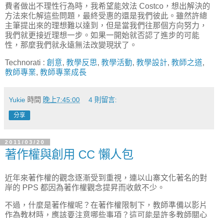
費者做出不理性行為時，我希望能效法 Costco，想出解決的
方法來化解這些問題，最終受惠的還是我們彼此。雖然許總
主筆提出來的理想難以達到，但是當我們往那個方向努力，
我們就更接近理想一步。如果一開始就否認了進步的可能
性，那麼我們就永遠無法改變現狀了。
Technorati
:
創意
,
教學反思
,
教學活動
,
教學設計
,
教師之道
,
教師專業
,
教師專業成長
Yukie
時間
晚上7:45:00
4 則留言:
分享
2011/03/20
著作權與創用 CC 懶人包
近年來著作權的觀念逐漸受到重視，連以山寨文化著名的對
岸的 PPS 都因為著作權觀念提昇而收斂不少。
不過，什麼是著作權呢？在著作權限制下，教師準備以影片
作為教材時，應該要注意哪些事項？這可能是許多教師關心