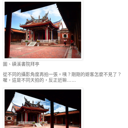
圖、磺溪書院拜亭
從不同的攝影角度再拍一張。咦？剛剛的遊客怎麼不見了？
喔，這是不同天拍的，反正近嘛……