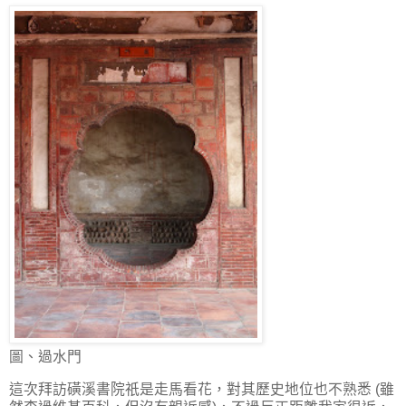
圖、過水門
這次拜訪磺溪書院祇是走馬看花，對其歷史地位也不熟悉 (雖