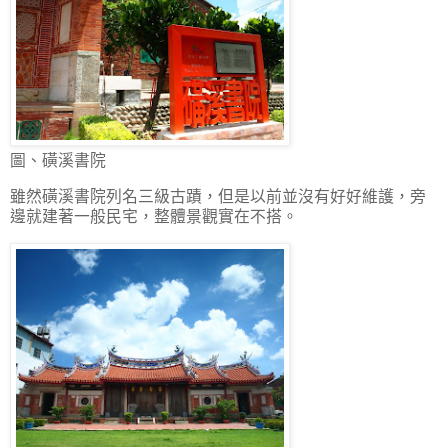
圖、磺溪書院
雖然磺溪書院列名三級古蹟，但是以前並沒有好好維護，旁
邊就建著一般民宅，整體景觀實在不搭。