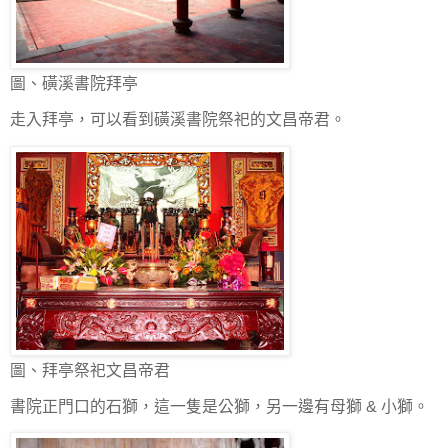
圖、磺溪書院拜亭
走入拜亭，可以看到磺溪書院祭祀的文昌帝君。
圖、拜亭祭祀文昌帝君
書院正門口的石獅，這一隻是公獅，另一邊有母獅 & 小獅。