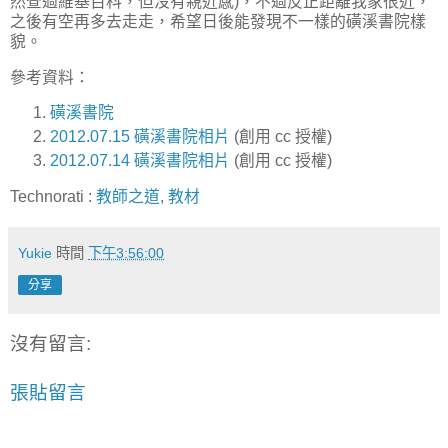
然查過維基百科，但沒有親近感)，不過反正距離我家很近，
之後有空再多去走走，希望日後能發現不一樣的磺溪書院樣
貌。
參考資料：
磺溪書院
2012.07.15 磺溪書院相片
(創用 cc 授權)
2012.07.14 磺溪書院相片
(創用 cc 授權)
Technorati
:
教師之道
,
教材
Yukie
時間
下午3:56:00
分享
沒有留言:
張貼留言