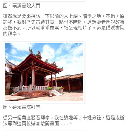
圖、磺溪書院大門
雖然說是要來探訪一下以前的人上課、講學之地，不過，原
諒我，我對歷史古蹟其實一點也不瞭解，連想要看圖說故事
都做不到，所以就乖乖閉嘴，祇呈現相片了。這是磺溪書院
的拜亭。
圖、磺溪書院拜亭
從另一個角度觀看拜亭，我在這邊等了十幾分鐘，還是沒辦
法等到這兩位遊客離開畫面……。