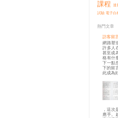
課程
達
試驗
電子白
熱門文章
訪客留
網路塑
許多人
甚至成
格有什
下一點
下的留
此成為好
，這次是
應手。