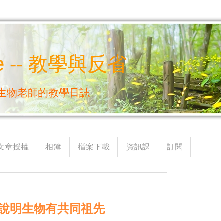
e -- 教學與反省
生物老師的教學日誌
文章授權
相簿
檔案下載
資訊課
訂閱
n 說明生物有共同祖先