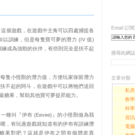
Email 
 Go 這個遊戲，在遊戲中主角可以四處捕捉各
加以訓練，但是每隻寶可夢的潛力 (IV 值)
以訓練成為強勁的伙伴，有些則完全是扶不起
搜尋此網
算每隻小怪獸的潛力值，方便玩家保留潛力
文章分類
於扶不起的阿斗，在遊戲中可以將牠們送回
私房
級糖果，幫助其他寶可夢提昇能力。
教學
科學
種叫『伊布 (Eevee)』的小怪獸做為我
資訊
『嗯，有玩過遊戲就知道有的伊布有訓練潛
電腦
糖果對吧？這就是伊布之間有個體差異