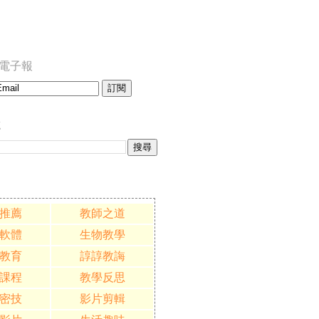
訂閱電子報
誌
推薦
教師之道
軟體
生物教學
教育
諄諄教誨
課程
教學反思
密技
影片剪輯