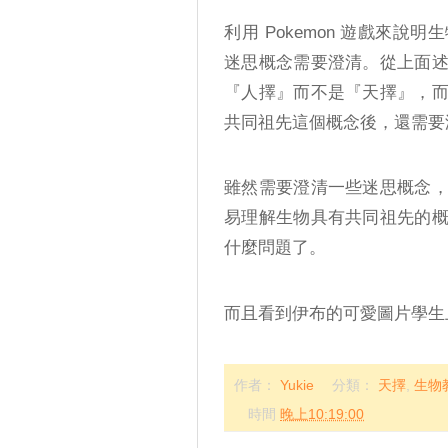
利用 Pokemon 遊戲來
迷思概念需要澄清。從上面
『人擇』而不是『天擇』，
共同祖先這個概念後，還需要
雖然需要澄清一些迷思概念
易理解生物具有共同祖先的
什麼問題了。
而且看到伊布的可愛圖片學生上
作者：
Yukie
分類：
天擇
,
生物
時間
晚上10:19:00