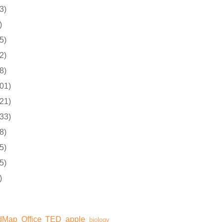
3)
)
5)
2)
8)
01)
21)
33)
8)
5)
5)
)
dMap
Office
TED
apple
biology