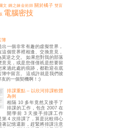
關於橘子
爾文
鋼之鍊金術師
雙盲
電腦密技
板
言簿
造出一個非常有趣的虛擬世界，
在這個世界裡相逢、交換意見，
為莫逆之交。 如果您對我的部落
麼意見，或是您僅僅祇是想要留
您來過此處的痕跡，都歡迎在底
言簿中留言。 這或許就是我們彼
友的一個契機啊！:)
排課重點 -- 以欣河排課軟體
為例
相隔 10 多年竟然又接手了
排課的工作，包含 2007 在
開學前 3 天接手排課工作
第 4 次排課了，算是比較得心
趁著記憶還新，趕緊將排課注意