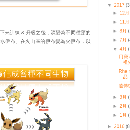
▼
2017
(3
►
12月
►
11月
►
8月
(
下來訓練 & 升級之後，演變為不同種類的
►
7月
(
為水伊布、在火山區的伊布變為火伊布，以
▼
4月
(
用寶可
祖
Rhe
品
遺傳
►
3月
(
►
2月
(
►
1月
(
►
2016
(8