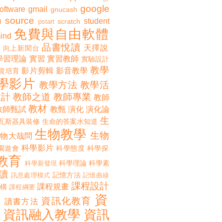
google
software
gmail
gnucash
 source
student
scratch
pstart
免費與自由軟體
ind
品書悅讀
天擇說
向上新聞台
學習理論
實習
實習教師
實驗設計
教學
影片剪輯
影音教學
資培育
學影片
教學方法
教學活
設計
教師之道
教師專業
教師
教材
教師甄試
教甄
演化
演化論
生
瓦斯器具裝修
生命的答案水知道
生物教學
生物
生物大哉問
科學影片
園遊會
科學態度
科學探
教育
科學理論
科學素
科學新發現
讀
記憶方法
訊息處理模式
記憶曲線
課程設計
課程規畫
構
課程綱要
資
誨
資訊化教育
讀書方法
資訊融入教學
資訊