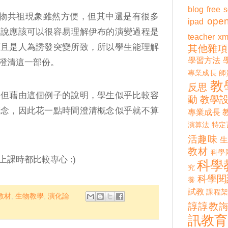
blog
free 
說明生物共祖現象雖然方便，但其中還是有很多
open
ipad
述說應該可以很容易理解伊布的演變過程是
teacher
xm
而且是人為誘發突變所致，所以學生能理解
其他雜項
學習方法
澄清這一部份。
專業成長
師
教
反思
，但藉由這個例子的說明，學生似乎比較容
動
教學
概念，因此花一點時間澄清概念似乎就不算
專業成長
演算法
特定
活趣味
教材
科學
課時都比較專心 :)
科學
究
科學閱
養
試教
課程架
教材
,
生物教學
,
演化論
諄諄教
訊教育