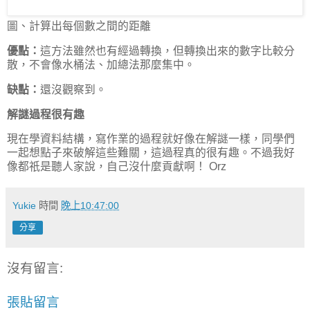
圖、計算出每個數之間的距離
優點：
這方法雖然也有經過轉換，但轉換出來的數字比較分
散，不會像水桶法、加總法那麼集中。
缺點：
還沒觀察到。
解謎過程很有趣
現在學資料結構，寫作業的過程就好像在解謎一樣，同學們
一起想點子來破解這些難關，這過程真的很有趣。不過我好
像都祇是聽人家說，自己沒什麼貢獻啊！ Orz
Yukie
時間
晚上10:47:00
分享
沒有留言:
張貼留言