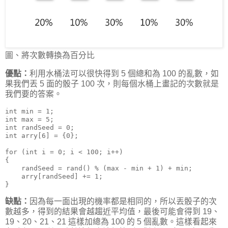
圖、將次數轉換為百分比
優點：
利用水桶法可以很快得到 5 個總和為 100 的亂數，如
果我們丟 5 面的骰子 100 次，則每個水桶上畫記的次數就是
我們要的答案。
int min = 1;

int max = 5;

int randSeed = 0;

int arry[6] = {0};

for (int i = 0; i < 100; i++)

{

    randSeed = rand() % (max - min + 1) + min;

    arry[randSeed] += 1;

缺點：
因為每一面出現的機率都是相同的，所以丟骰子的次
數越多，得到的結果會越趨近平均值，最後可能會得到 19、
19、20、21、21 這樣加總為 100 的 5 個亂數。這樣看起來