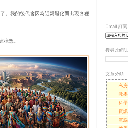
完了。我的後代會因為近親退化而出現各種
Email 
這樣想。
搜尋此網
文章分類
私房
教學
科學
資訊
電腦