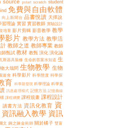
 source
student
scratch
pstart
免費與自由軟體
ind
品書悅讀
天擇說
向上新聞台
學習理論
實習
實習教師
實驗設計
教學
影片剪輯
影音教學
資培育
學影片
教學方法
教學活
設計
教師之道
教師專業
教師
教材
教師甄試
教甄
演化
演化論
生
瓦斯器具裝修
生命的答案水知道
生物教學
生物
生物大哉問
科學影片
園遊會
科學態度
科學探
教育
科學理論
科學素
科學新發現
讀
記憶方法
訊息處理模式
記憶曲線
課程設計
課程規畫
構
課程綱要
資
誨
資訊化教育
讀書方法
資訊融入教學
資訊
關於橘子
爾文
鋼之鍊金術師
雙盲