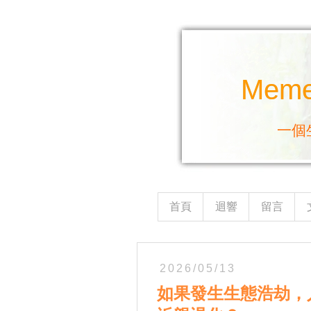
Mem
一個
首頁
迴響
留言
2026/05/13
如果發生生態浩劫，