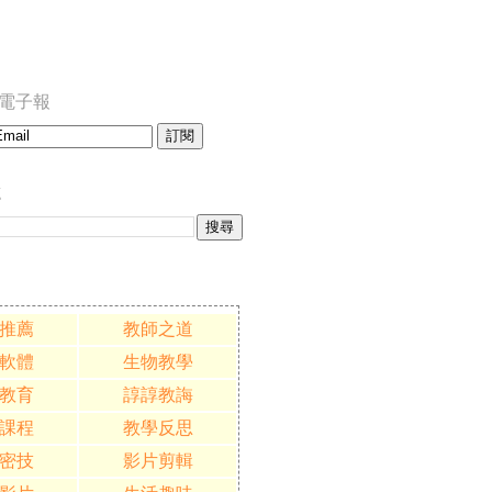
訂閱電子報
誌
推薦
教師之道
軟體
生物教學
教育
諄諄教誨
課程
教學反思
密技
影片剪輯