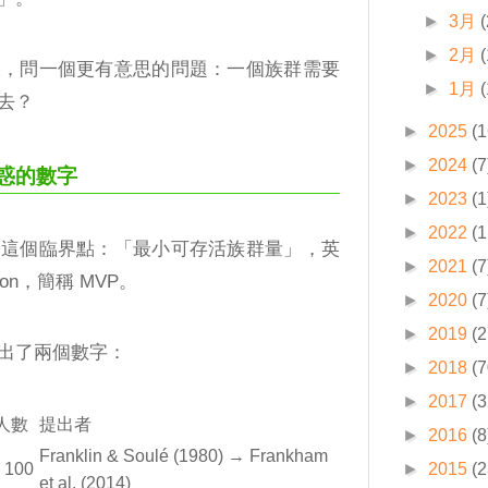
►
3月
(
►
2月
(
大，問一個更有意思的問題：一個族群需要
►
1月
(
去？
►
2025
(1
►
2024
(7
困惑的數字
►
2023
(1
►
2022
(1
述這個臨界點：「最小可存活族群量」，英
►
2021
(7
ation，簡稱 MVP。
►
2020
(7
►
2019
(2
出了兩個數字：
►
2018
(7
►
2017
(3
人數
提出者
►
2016
(8
Franklin & Soulé (1980) → Frankham
►
2015
(2
 100
et al. (2014)