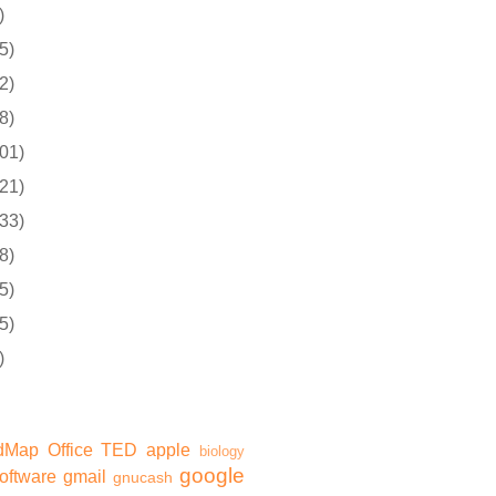
)
5)
2)
8)
01)
21)
33)
8)
5)
5)
)
dMap
Office
TED
apple
biology
google
software
gmail
gnucash