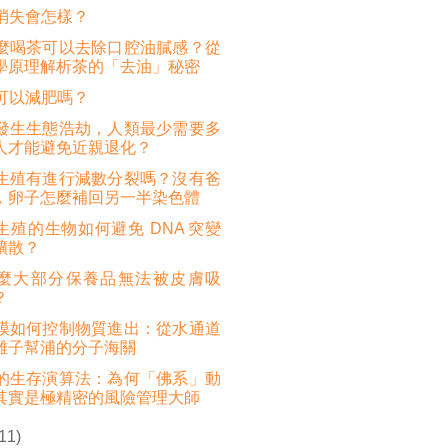
消失會怎樣？
麼喝茶可以去除口腔油膩感？從
學原理解析茶的「去油」秘密
可以減肥嗎？
發生生態浩劫，人類最少需要多
人才能避免近親退化？
生殖有進行減數分裂嗎？沒有爸
，卵子怎麼補回另一半染色體
生殖的生物如何避免 DNA 突變
擴散？
麼大部分保養品無法被皮膚吸
？
膜如何控制物質進出：從水通道
離子幫浦的分子海關
的生存演算法：為何「佛系」動
其實是極精密的風險管理大師
(11)