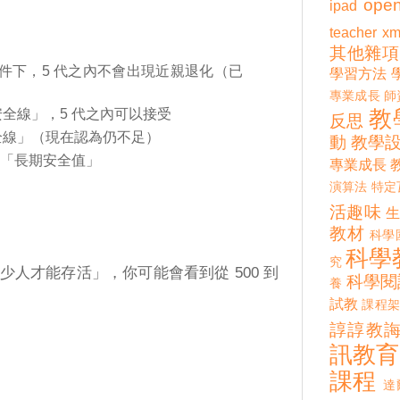
open
ipad
teacher
xm
其他雜項
件下，5 代之內不會出現近親退化（已
學習方法
專業成長
師
全線」，5 代之內可以接受
教
反思
全線」（現在認為仍不足）
動
教學
「長期安全值」
專業成長
演算法
特定
活趣味
教材
科學
科學
究
人才能存活」，你可能會看到從 500 到
科學閱
養
試教
課程架
諄諄教
訊教育
課程
達