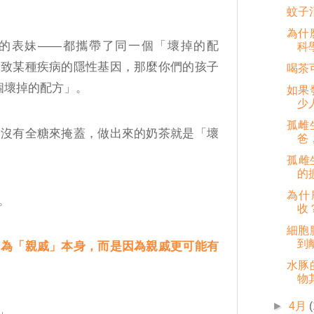
蚊子
為什
的表妹——都攜帶了同一個「壞掉的配
科
導致某種疾病的隱性基因，那麼你們的孩子
喝茶
兩個壞掉的配方」。
如果
少
孤雌
，沒有全糖來掩蓋，做出來的奶茶就是「壞
爸
孤雌
的
為什
。
收
細胞
到
因為「親戚」本身，而是因為親戚更可能有
水豚
物
►
4月
」。