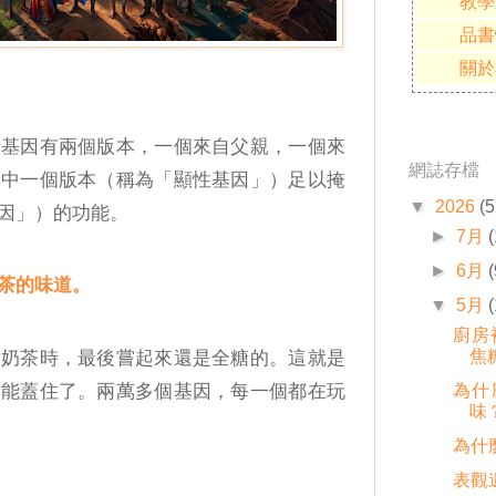
教學
品書
關於
個基因有兩個版本，一個來自父親，一個來
網誌存檔
其中一個版本（稱為「顯性基因」）足以掩
▼
2026
(5
因」）的功能。
►
7月
►
6月
(
茶的味道。
▼
5月
廚房
焦
的奶茶時，最後嘗起來還是全糖的。這就是
功能蓋住了。兩萬多個基因，每一個都在玩
為什
味
為什
表觀