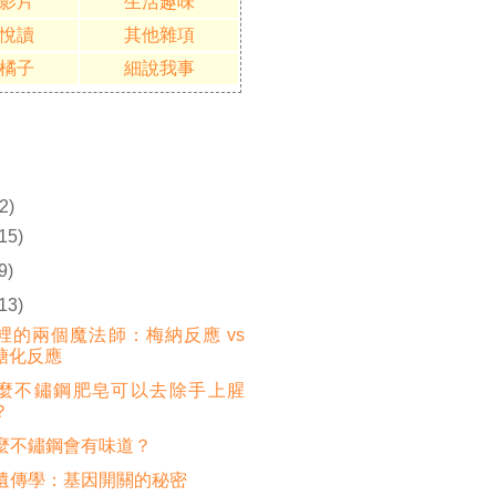
影片
生活趣味
悅讀
其他雜項
橘子
細說我事
2)
(15)
9)
(13)
裡的兩個魔法師：梅納反應 vs
糖化反應
麼不鏽鋼肥皂可以去除手上腥
？
麼不鏽鋼會有味道？
遺傳學：基因開關的秘密