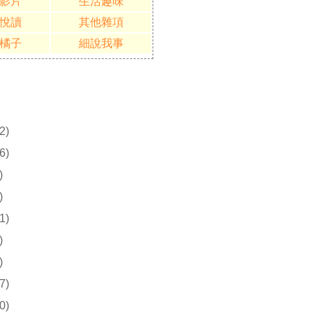
影片
生活趣味
悅讀
其他雜項
橘子
細說我事
2)
6)
)
)
1)
)
)
7)
0)