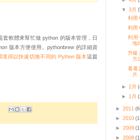
▼
3月
(
。
利用 
利用 
利用一
w 這套軟體來幫忙做 python 的版本管理，日
地
n 版本方便使用。pythonbrew 的詳細資
升級 
- 讓環境得以快速切換不同的 Python 版本
這篇
方
看看其
片
►
2月
(
►
1月
(
►
2011
(6
►
2010
(1
►
2009
(1
►
2008
(1