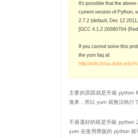
It's possible that the abov
current version of Python, w
2.7.2 (default, Dec 12 2011
[GCC 4.1.2 20080704 (Red 
If you cannot solve this pro
the yum faq at:
http://wiki.linux.duke.edu
主要的原因就是升級 pytho
進來，所以 yum 就無法執行
不過還好的就是升級 python
yum 去使用舊版的 pytho