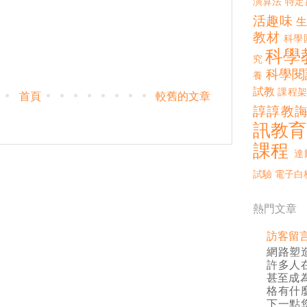
演算法
特定
活趣味
教材
科學
科學
究
科學閱
養
試教
課程架
首頁
較舊的文章
諄諄教
訊教育
課程
達
試驗
電子白
熱門文章
訪客留
網路塑
許多人
甚至成
格有什
下一點