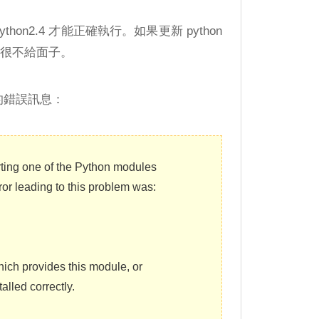
python2.4 才能正確執行。如果更新 python
，很不給面子。
下的錯誤訊息：
ting one of the Python modules
ror leading to this problem was:
ich provides this module, or
talled correctly.