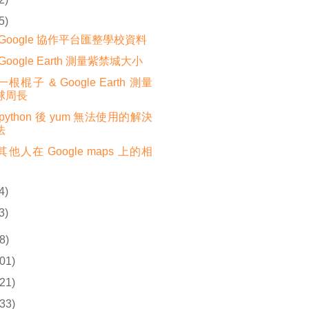
5)
Google 協作平台匯整學校資料
Google Earth 測量紫禁城大小
根棍子 & Google Earth 測量
球周長
python 後 yum 無法使用的解決
法
他人在 Google maps 上的相
4)
3)
8)
01)
21)
33)