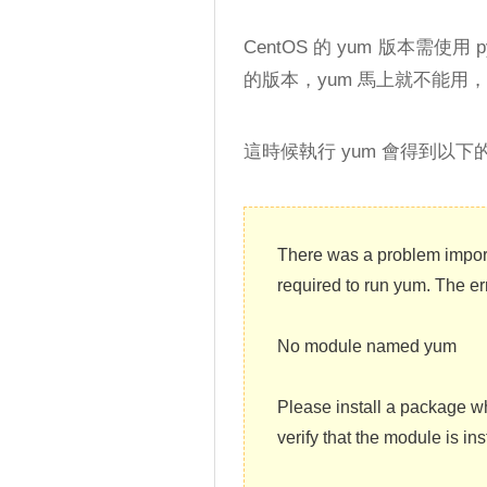
CentOS 的 yum 版本需使用 
的版本，yum 馬上就不能用
這時候執行 yum 會得到以
There was a problem impor
required to run yum. The er
No module named yum
Please install a package wh
verify that the module is ins