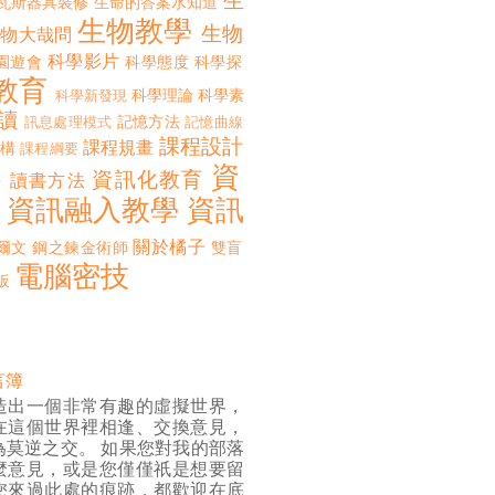
生
瓦斯器具裝修
生命的答案水知道
生物教學
生物
生物大哉問
科學影片
園遊會
科學態度
科學探
教育
科學理論
科學素
科學新發現
讀
記憶方法
訊息處理模式
記憶曲線
課程設計
課程規畫
構
課程綱要
資
誨
資訊化教育
讀書方法
資訊融入教學
資訊
關於橘子
爾文
鋼之鍊金術師
雙盲
電腦密技
板
言簿
造出一個非常有趣的虛擬世界，
在這個世界裡相逢、交換意見，
為莫逆之交。 如果您對我的部落
麼意見，或是您僅僅祇是想要留
您來過此處的痕跡，都歡迎在底