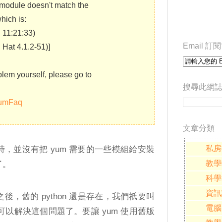
e module doesn't match the
hich is:
, 11:21:33)
Email 
Hat 4.1.2-51)]
blem yourself, please go to
搜尋此網
/YumFaq
文章分類
私房
n 時，並沒有把 yum 需要的一些模組給安裝
教學
了。
科學
資訊
 之後，舊的 python 還是存在，我們祇要叫
電腦
n 就可以解決這個問題了。要讓 yum 使用舊版