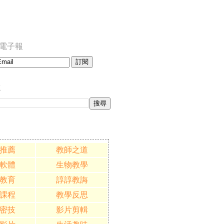
訂閱電子報
誌
推薦
教師之道
軟體
生物教學
教育
諄諄教誨
課程
教學反思
密技
影片剪輯