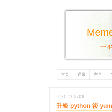
Mem
一個
首頁
迴響
留言
2012/03/08
升級 python 後 