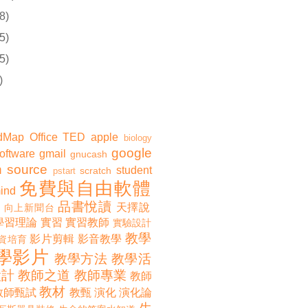
8)
5)
5)
)
dMap
Office
TED
apple
biology
google
software
gmail
gnucash
 source
student
scratch
pstart
免費與自由軟體
ind
品書悅讀
天擇說
向上新聞台
學習理論
實習
實習教師
實驗設計
教學
影片剪輯
影音教學
資培育
學影片
教學方法
教學活
設計
教師之道
教師專業
教師
教材
教師甄試
教甄
演化
演化論