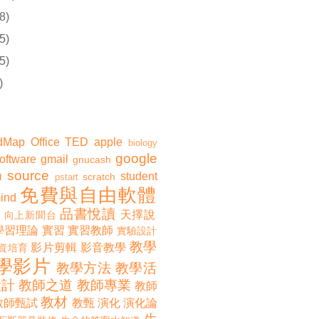
8)
5)
5)
)
dMap
Office
TED
apple
biology
google
software
gmail
gnucash
 source
student
scratch
pstart
免費與自由軟體
ind
品書悅讀
天擇說
向上新聞台
學習理論
實習
實習教師
實驗設計
教學
影片剪輯
影音教學
資培育
學影片
教學方法
教學活
設計
教師之道
教師專業
教師
教材
教師甄試
教甄
演化
演化論