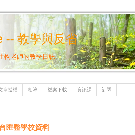
e -- 教學與反省
生物老師的教學日誌
文章授權
相簿
檔案下載
資訊課
訂閱
作平台匯整學校資料