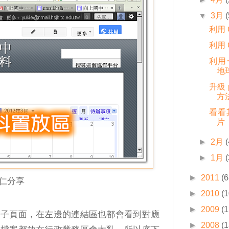
▼
3月
(
利用 
利用 
利用一
地
升級 
方
看看其
片
►
2月
(
►
1月
(
►
2011
(6
仁分享
►
2010
(1
►
2009
(1
增子頁面，在左邊的連結區也都會看到對應
►
2008
(1