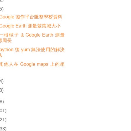
5)
Google 協作平台匯整學校資料
Google Earth 測量紫禁城大小
根棍子 & Google Earth 測量
球周長
python 後 yum 無法使用的解決
法
他人在 Google maps 上的相
4)
3)
8)
01)
21)
33)