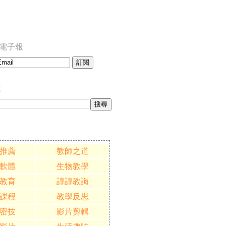
訂閱電子報
誌
推薦
教師之道
軟體
生物教學
教育
諄諄教誨
課程
教學反思
密技
影片剪輯