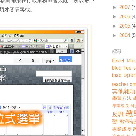
的檔案都放在行政業務區會太亂，所以底下
►
2007
(7
類才容易尋找。
►
2006
(4
►
2005
(4
►
2004
(5
標籤
Excel
Min
blog
free 
open
ipad
teacher
xm
其他雜項
學習方法
專業成長
師
教
反思
動
教學
專業成長