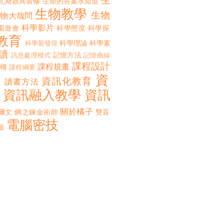
生
瓦斯器具裝修
生命的答案水知道
生物教學
生物
生物大哉問
科學影片
園遊會
科學態度
科學探
教育
科學理論
科學素
科學新發現
讀
記憶方法
訊息處理模式
記憶曲線
課程設計
課程規畫
構
課程綱要
資
誨
資訊化教育
讀書方法
資訊融入教學
資訊
關於橘子
爾文
鋼之鍊金術師
雙盲
電腦密技
板
來