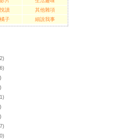
影片
生活趣味
悅讀
其他雜項
橘子
細說我事
2)
6)
)
)
1)
)
)
7)
0)