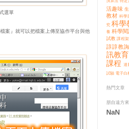
演算法
特定
活趣味
式選單
教材
科學
科學
究
科學閱
增檔案』就可以把檔案上傳至協作平台與他
養
試教
課程架
諄諄教
訊教育
課程
達
試驗
電子白
熱門文章
朋自遠方
NaN