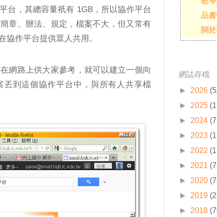
教學
平台，其總容量祇有 1GB，所以協作平台
品書
的簡章、辦法、規定，檔案不大，但又常有
關於
在協作平台提供眾人共用。
放在網路上供大家參考，就可以建立一個向
網誌存檔
案丟到這個協作平台中，與所有人共享檔
►
2026
(5
►
2025
(1
►
2024
(7
►
2023
(1
►
2022
(1
►
2021
(7
►
2020
(7
►
2019
(2
►
2018
(7