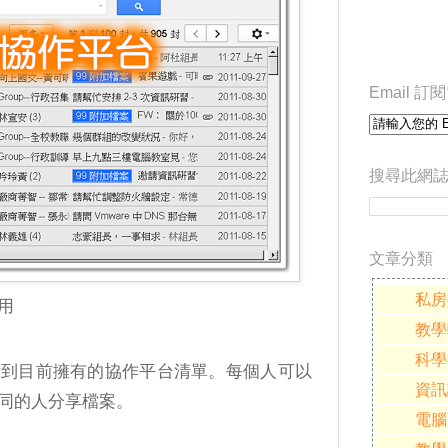
Email 
搜尋此網
文章分類
私房
用
教學
科學
看到目前擁有的協作平台清單。每個人可以
資訊
同的人分享檔案。
電腦