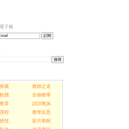
訂閱電子報
誌
推薦
教師之道
軟體
生物教學
教育
諄諄教誨
課程
教學反思
密技
影片剪輯