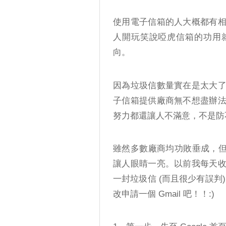
使用電子信箱的人大概都有
人開玩笑說啞虎信箱的功用
向。
因為垃圾信數量實在是太大
子信箱提供廠商無不想盡辦
努力都還讓人不滿意，不是防
雖然多數廠商均功敗垂成，但 G
讓人眼睛一亮。以前我每天
一封垃圾信 (而且很少有誤判)
改申請一個 Gmail 吧！！:)