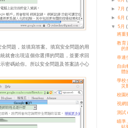
►
7月
(
►
6月
▼
5月
將重
教育資
安全問題，並填寫答案。填寫安全問題的用
的
系統就會出現這個你選擇的問題，並要求回
串連生
顯示密碼給你。所以安全問題及答案請小心
自由
體
學校
災
校園
視網
測試 
瞄準
站