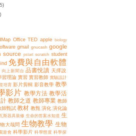
5)
)
dMap
Office
TED
apple
biology
google
software
gmail
gnucash
 source
student
scratch
pstart
免費與自由軟體
ind
品書悅讀
天擇說
向上新聞台
學習理論
實習
實習教師
實驗設計
教學
影片剪輯
影音教學
資培育
學影片
教學方法
教學活
設計
教師之道
教師專業
教師
教材
教師甄試
教甄
演化
演化論
生
瓦斯器具裝修
生命的答案水知道
生物教學
生物
生物大哉問
科學影片
園遊會
科學態度
科學探