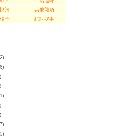
影片
生活趣味
悅讀
其他雜項
橘子
細說我事
2)
6)
)
)
1)
)
)
7)
0)