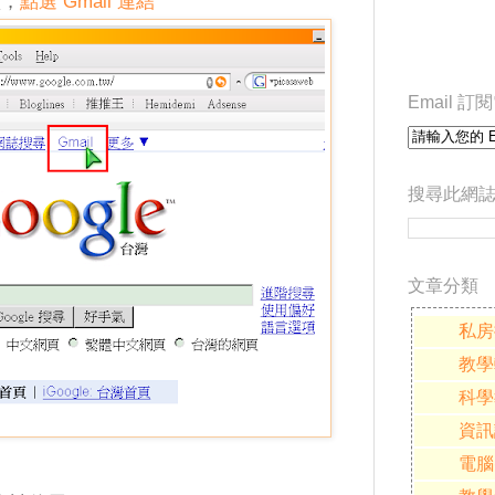
頁，
點選 Gmail 連結
Email 
搜尋此網
文章分類
私房
教學
科學
資訊
電腦