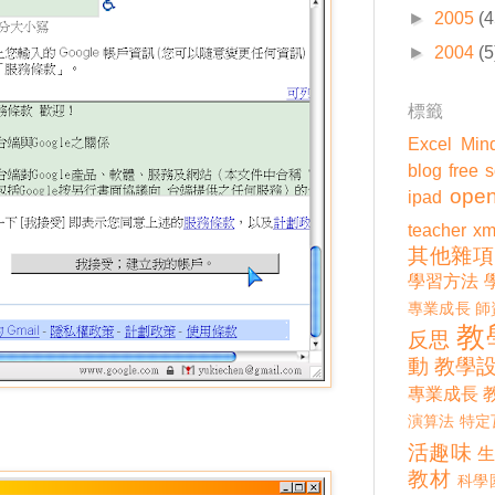
►
2005
(4
►
2004
(5
標籤
Excel
Min
blog
free 
open
ipad
teacher
xm
其他雜項
學習方法
專業成長
師
教
反思
動
教學
專業成長
演算法
特定
活趣味
教材
科學