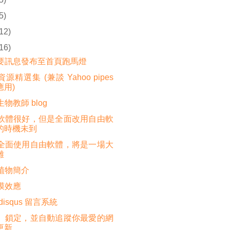
5)
(12)
(16)
要訊息發布至首頁跑馬燈
源精選集 (兼談 Yahoo pipes
應用)
物教師 blog
軟體很好，但是全面改用自由軟
的時機未到
全面使用自由軟體，將是一場大
難
植物簡介
膜效應
disqus 留言系統
、鎖定，並自動追蹤你最愛的網
更新