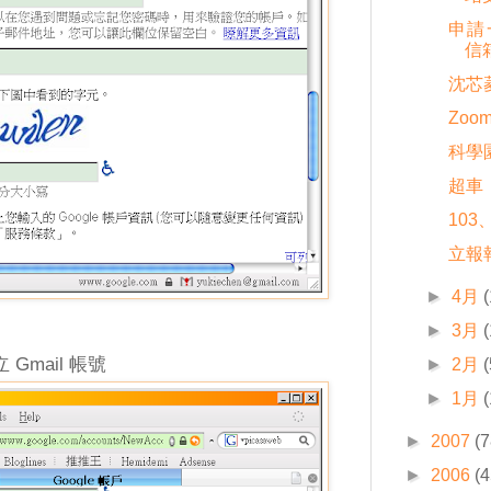
申請一
信
沈芯
Zoo
科學
超車
103
立報
►
4月
►
3月
 Gmail 帳號
►
2月
(
►
1月
►
2007
(7
►
2006
(4