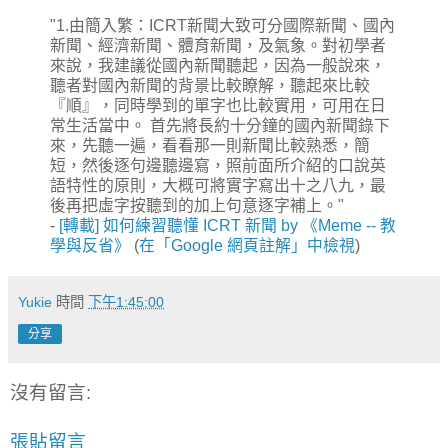
"1.由簡入繁：ICRT新聞大致可分國際新聞、國內
新聞、經濟新聞、體育新聞，及氣象。對初學者
來說，我建議從國內新聞聽起，因為一般說來，
聽者對國內新聞的背景比較瞭解，聽起來比較
『順』，同時學到的單字也比較實用，可用在日
常生活當中。 首先將長約十分鐘的國內新聞錄下
來，先聽一遍，看看那一則新聞比較熟悉，簡
短，然後逐句邊聽邊寫，照前面所介紹的口說英
語特性的原則，大概可將實字寫出十之八九，最
後再把虛字按聽到的加上句意逐字補上。"
-
[轉載] 如何練習聽懂 ICRT 新聞 by 《Meme -- 教
學與反省》
(
在「Google 網頁註解」中檢視
)
Yukie
時間
下午1:45:00
分享
沒有留言:
張貼留言