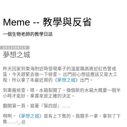
Meme -- 教學與反省
一個生物老師的教學日誌
2013/09/19
夢想之城
昨天回家到東海附近時發現車子的溫度飆高將近紅色警戒
區，今天趕緊去做一下檢查。 出門前心想這應該又是大工
程，所以拿了本最近買的《
夢想之城
》出門。
到車廠檢查，嗯，水箱裂開了，換個新的水箱大概要一個半
小時才能好，拿書來是正確的決定。
翻開第一頁，寫著『第四部』……
啊咧，《
夢想之城
》是有上下集的，我隨手一拿，拿到了下
集……-_-|||