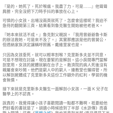
『是的，她死了，死於喉瘟。我盡了力，可是……』他聳聳
肩膀，完全沒把下刀時手抖的事放在心上。
可憐的小女孩，出場沒兩頁就死了，怎麼會這樣呢？我迫不
急待的翻開第三頁，結果看到魯克醫生開始被他老爸 K。
『她本來就活不成。』魯克對父親說。『我用曾爺爺魯卡斯
的辦法救她，可是來不及了。』其實那應該是他的曾舅公，
但透納家族決定讓稱呼照舊，戴維里家也是。
只因為女孩垂死，就可以輕率割喉？克里斯多夫並不同意，
可是不想現在討論，現在要緊的是解剖。這小房間專門當解
剖室用，女孩的屍體就躺在台子上。救濟院的病人死後沒有
親屬會來吵鬧，他們是窮人中的窮人，連教堂也懶得管，所
以解剖屍體成了克里斯多夫這份工作額外的紅利，學習的機
會無價。
接下來就是克里斯多夫醫生一面解剖小女孩，一面 K 兒子在
醫學上的不認真。
說真的，我覺得讓小孩子喜歡閱讀一點都不難啊，祇要給他
們好看的書就是了。胡適小時候撿到了半部《水滸傳》而喜