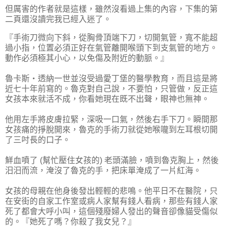
但厲害的作者就是這樣，雖然沒看過上集的內容，下集的第
二頁還沒讀完我已經入迷了。
『手術刀微向下斜，從胸骨頂端下刀，切開氣管，寬不能超
過小指，位置必須正好在氣管離開喉頭下到支氣管的地方。
動作必須極其小心，以免傷及附近的動脈。』
魯卡斯‧透納一世並沒受過愛丁堡的醫學教育，而且這是將
近七十年前寫的。魯克對自己說，不要怕，只管做，反正這
女孩本來就活不成，你看她現在既不出聲，眼神也無神。
他用左手將皮膚拉緊，深吸一口氣，然後右手下刀。瞬間那
女孩痛的掙脫開來，魯克的手術刀就從她喉嚨到左耳根切開
了三吋長的口子。
鮮血噴了 (幫忙壓住女孩的) 老頭滿臉，噴到魯克胸上，然後
汨汨而流，淹沒了魯克的手，把床單淹成了一片紅海。
女孩的母親在他身後發出輕輕的悲鳴。他平日不在醫院，只
在安街的自家工作室或病人家幫有錢人看病，那些有錢人家
死了都會大呼小叫，這個殘廢婦人發出的聲音卻像貓受傷似
的。『她死了嗎？你殺了我女兒？』