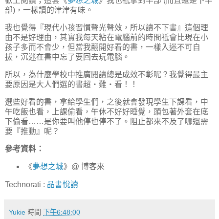
歡上閱讀；這套《
夢想之城
》我也祇拿到半部 (而且還是下半
部)，一樣讀的津津有味。
我也覺得『現代小孩習慣聲光聲效，所以讀不下書』這個理
由不是好理由，其實我每天粘在電腦前的時間祇會比現在小
孩子多而不會少，但當我翻開好看的書，一樣入迷不可自
拔，沉迷在書中忘了要回去玩電腦。
所以，為什麼學校中推廣閱讀總是成效不彰呢？我覺得最主
要原因是大人們選的書超‧難‧看！！
選些好看的書，拿給學生們，之後就會發現學生下課看，中
午吃飯也看，上課偷看，午休不好好睡覺，頭包著外套在底
下偷看……是你要叫他停也停不了。阻止都來不及了哪還需
要『推動』呢？
參考資料：
《
夢想之城
》@ 博客來
Technorati
:
品書悅讀
Yukie
時間
下午6:48:00