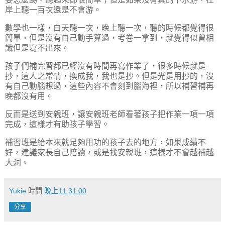
岸上聽一百次還是不會游。
數學也一樣，白天聽一次，晚上聽一次，聽的時候都覺得很
簡單，但是沒有自己動手算過，考卷一拿到，就覺得似曾相
識但是寫不出來。
孩子們補完習都已經沒有時間再寫作業了，很多時候就是
抄，這人之常情，換成我，我也是抄。但是光是用抄的，沒
有自己動腦想過，這些內容不會刻到腦海裡，所以補習補再
晚都沒有用。
反而是送到安親班，讓安親班老師看著孩子把作業一項一項
完成，這樣才有助孩子學習。
補習班是給本來就足夠用功的孩子去的地方，如果成績不
好，建議家長自己陪讀，或是找安親班，這樣才不會越補越
大洞。
Yukie
時間
晚上11:31:00
分享