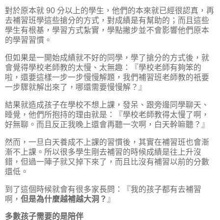
對於原本就 90 分以上的學生，他們的本來就已經很認真，再
去補習班學這些搶分的方式，對成績是有幫助的；而且這些
學生有根基，學習方式紮實，學點撇步並不會影響他們原本
的學習習慣。
但如果是一開始成績就不好的同學，學了搶分的方式後，就
會覺得學校老師教的太慢、太無趣：『學校老師有夠笨的
啦，還要這樣一步一步慢慢解題，我們補習班老師教的祇要
一步驟就解出來了，哪還需要慢慢解？』
結果就造成孩子在學校不想上課，發呆、跟旁邊同學聊天、
睡覺，他們所抱持的理由就是：『學校老師教得太慢了啊，
好無聊。而且反正我晚上還會再聽一次啊，白天幹嘛聽？』
然而，一旦白天養成不上課的習慣後，其實在補習班也會漸
漸不上課。所以很多學生剛去補習的時候成績是往上升沒
錯，但過一陣子就又掉下來了，而且比沒有補習以前的分數
還低。
到了這個時候就會有很多家長問：『我的孩子都有去補習
啊，
但是為什麼越補越大洞？
』
多數孩子需要的是陪伴