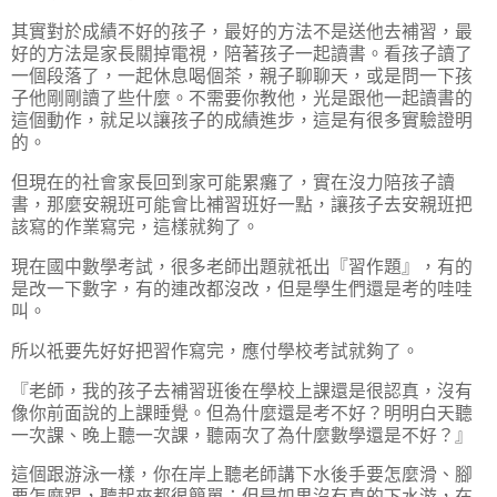
其實對於成績不好的孩子，最好的方法不是送他去補習，最
好的方法是家長關掉電視，陪著孩子一起讀書。看孩子讀了
一個段落了，一起休息喝個茶，親子聊聊天，或是問一下孩
子他剛剛讀了些什麼。不需要你教他，光是跟他一起讀書的
這個動作，就足以讓孩子的成績進步，這是有很多實驗證明
的。
但現在的社會家長回到家可能累癱了，實在沒力陪孩子讀
書，那麼安親班可能會比補習班好一點，讓孩子去安親班把
該寫的作業寫完，這樣就夠了。
現在國中數學考試，很多老師出題就祇出『習作題』，有的
是改一下數字，有的連改都沒改，但是學生們還是考的哇哇
叫。
所以祇要先好好把習作寫完，應付學校考試就夠了。
『老師，我的孩子去補習班後在學校上課還是很認真，沒有
像你前面說的上課睡覺。但為什麼還是考不好？明明白天聽
一次課、晚上聽一次課，聽兩次了為什麼數學還是不好？』
這個跟游泳一樣，你在岸上聽老師講下水後手要怎麼滑、腳
要怎麼踢，聽起來都很簡單；但是如果沒有真的下水游，在