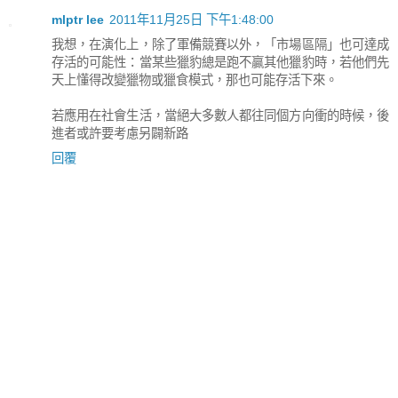
mlptr lee
2011年11月25日 下午1:48:00
我想，在演化上，除了軍備競賽以外，「市場區隔」也可達成
存活的可能性：當某些獵豹總是跑不贏其他獵豹時，若他們先
天上懂得改變獵物或獵食模式，那也可能存活下來。
若應用在社會生活，當絕大多數人都往同個方向衝的時候，後
進者或許要考慮另闢新路
回覆