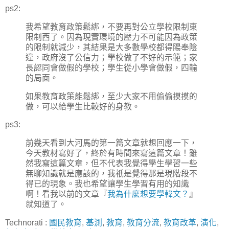
ps2:
我希望教育政策鬆綁，不要再對公立學校限制東
限制西了。因為現實環境的壓力不可能因為政策
的限制就減少，其結果是大多數學校都得陽奉陰
違，政府沒了公信力；學校做了不好的示範；家
長認同會做假的學校；學生從小學會做假，四輸
的局面。
如果教育政策能鬆綁，至少大家不用偷偷摸摸的
做，可以給學生比較好的身教。
ps3:
前幾天看到大河馬的第一篇文章就想回應一下，
今天教材寫好了，終於有時間來寫這篇文章！雖
然我寫這篇文章，但不代表我覺得學生學習一些
無聊知識就是應該的，我祇是覺得那是現階段不
得已的現象。我也希望讓學生學習有用的知識
啊！看我以前的文章『
我為什麼想要學韓文？
』
就知道了。
Technorati
:
國民教育
,
基測
,
教育
,
教育分流
,
教育改革
,
演化
,