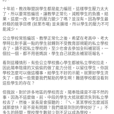
十年前，教改聯盟說學生都是能力編班，這樣學生壓力太大
了，所以要常態編班，讓教學正常化，減輕學生的負擔。結
果，這麼一改，學生的壓力變少了嗎？並沒有。因為學生最
終極的競爭目標 (就業市場) 並未擴增，所以學生的壓力不可
能減少。
公立學校常態編班、教學正常化之後，希望在考高中、考大
學時比對手贏一點的學生就轉到不受教育部規範的私立學校
去了。讀不起私立學校的，至少也會去參加全科補習班，一
個拉一個，都不用爸媽說，學生自己就跑去補習班報名。
看到這種情形，有些公立學校擔心學生都被私立學校拉走，
因此陽奉陰違的又偷偷的做了能力分班，以留住學生。你說
學校怎麼可以做這種事，給學生不好的示範。就算好學生流
失了，還有一些需要我們幫助的學生啊！難道學校都沒看到
這些學生的存在？
但我說，對於許多地區的學校而言，陽奉陰違是不得不然的
事，因為不這麼做，前、中段的學生大抵就都流失到私立學
校去了，然後，家長是會探聽的：『ㄟ，某某學校怎麼減班
減那麼快？是不是有問題？我們還是到別的學校好了。』不
多久的時間，學校學生數就少到不足以成為學校。