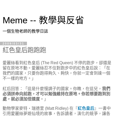
Meme -- 教學與反省
一個生物老師的教學日誌
2009/03/31
紅色皇后跑跑跑
愛麗絲看到紅色皇后 (The Red Queen) 不停的跑步，卻還是
留在原地不動。愛麗絲忍不住對跑步中的紅色皇后說：「在
我們的國家，只要你跑得夠久、夠快，你就一定會到達一個
不一樣的地方。」
紅后回答：「這是什麼慢調子的國家。你瞧，在這兒，
我們
必須拼命向前跑，才可以勉強維持在原地。你若想要跑到別
處，就必須加倍速度
。」
動物學家麥特‧瑞德里 (Matt Ridley) 在『
紅色皇后
』一書中
引用愛麗絲夢遊仙境的故事，告訴讀者，演化的競爭，讓各