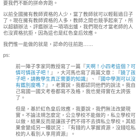
要我們不斷的拼命奔跑。
以前全國擁有教師資格的人少，當了教師就可以輕鬆過日子
了。現在擁有教師資格的人多，教師之間也競爭起來了，所
以超額辦法、評鑑辦法一項項出爐，我們現在才當老師的人
也沒資格抗拒，因為這也是紅色皇后效應。
我們惟一能做的就是，認命的往前跑……
ps:
前一陣子李家同教授寫了一篇『
天啊！小四考這個？可
憐可憐孩子吧！
』，大河馬也寫了兩篇文章：『
饒了孩
子吧，請教學生真正需要的知識
』、『
國中學測可以沒
有鑑別度嗎？
』，老實說，我都認同他們的說法。我自
己寫國一國文考卷都寫不及格，我也覺得實在太誇張
了。
但是，基於紅色皇后效應，我要說，我們無法改變現
實。不論法規怎麼定，公立學校不能做的，私立學校可
以做，結果反而是讓孩子們不得不去擠私立學校。其結
果會變成另一種狀況：『有錢的人掌握資源，沒錢唸私
校的人看別人享用資源』。