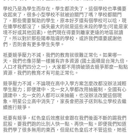
學校乃是為學生而存在，學生都流失了，這個學校也準備要
收起來了，很多小型學校不就被迫關門了嗎？學校都關門
了，那些需要幫助的學生，原本好歹還有個學校可以唸，現
在連學校都沒了，損失最大的就是這些末段的學生(可能是家
境不好或其他因素)，他們現在得要到離家更遠的地區就讀
了。所以對於那些陽奉陰違的學校，或許我們還要感謝他
們，否則會有更多學生失學。
祇要競爭壓力不減，我們的教育就很難正常化。如果哪一
天，我們也像芬蘭一樣擁有許多資源 (國土面積是台灣九倍，
人口才我們四分之一)，大家都不用擠破頭去競爭那麼一點點
資源，我們的教育才有可能正常化。
競爭壓力不減，不論現在高中入學方案怎麼改都沒辦法減輕
學生壓力；即便建中、北一女入學都改用抽籤制，全國有心
讀建中、北一女的人都可以來抽籤，也沒辦法改變這個現
象。明星公立高中消失了，家長會把孩子送到私立學校去繼
續進行競爭。
祇要有競爭，紅色皇后效應就會跟在我們後面不斷的踢我們
屁股，要我們跑的比別人快一點、再快一點。即便我們知道
我們學了很多無用的東西，但是紅色皇后才不管這些，她祇