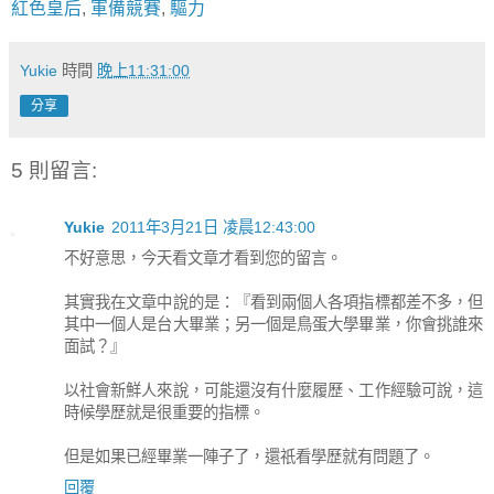
紅色皇后
,
軍備競賽
,
驅力
Yukie
時間
晚上11:31:00
分享
5 則留言:
Yukie
2011年3月21日 凌晨12:43:00
不好意思，今天看文章才看到您的留言。
其實我在文章中說的是：『看到兩個人各項指標都差不多，但
其中一個人是台大畢業；另一個是鳥蛋大學畢業，你會挑誰來
面試？』
以社會新鮮人來說，可能還沒有什麼履歷、工作經驗可說，這
時候學歷就是很重要的指標。
但是如果已經畢業一陣子了，還祇看學歷就有問題了。
回覆