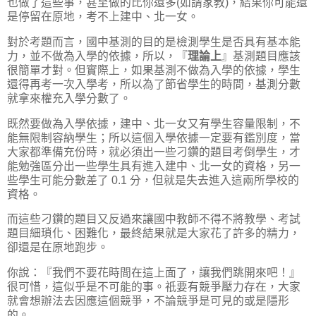
也做了這些事，甚至做的比你還多(如請家教)，結果你可能還
是停留在原地，考不上建中、北一女。
對於考題而言，國中基測的目的是檢測學生是否具有基本能
力，並不做為入學的依據，所以，『
理論上
』基測題目應該
很簡單才對。但實際上，如果基測不做為入學的依據，學生
還得再考一次入學考，所以為了節省學生的時間，基測分數
就拿來權充入學分數了。
既然要做為入學依據，建中、北一女又有學生容量限制，不
能無限制容納學生；所以這個入學依據一定要有鑑別度，當
大家都準備充份時，就必須出一些刁鑽的題目考倒學生，才
能勉強區分出一些學生具有進入建中、北一女的資格，另一
些學生可能分數差了 0.1 分，但就是失去進入這兩所學校的
資格。
而這些刁鑽的題目又反過來讓國中教師不得不將教學、考試
題目細瑣化、困難化，最終結果就是大家花了許多的精力，
卻還是在原地跑步。
你說：『我們不要花時間在這上面了，讓我們跳開來吧！』
很可惜，這似乎是不可能的事。祇要有競爭壓力存在，大家
就會想辦法去因應這個競爭，不論競爭是可見的或是隱形
的。