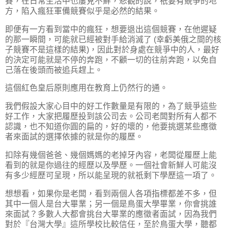
賽，在日常生活中也屢見不鮮，悲觀的說，祇要有競爭的地
方，陷入瘋狂軍備競賽似乎是必然的結果。
即便有一方看到當中的瘋狂，想要退出這個競賽，在他遲疑
的那一瞬間，可能就已經被對手給消滅了 (幸虧美俄之間的核
子競賽不是這樣的結果)，因此對於身處在競爭中的人，最好
的決定可能就是不停的奔跑，不顧一切的往前奔跑，以免自
己落在後頭而被追兵趕上。
這個紅色皇后原則應用在教育上仍然行的通。
我們假設大家心目中的好工作數量是有限的，為了競爭這些
好工作，大家把履歷投到該公司去。公司老闆對所有人都不
認識，也不知道你圓的扁的，好的壞的，他要挑選某些應徵
者來面試的選擇依據的就是你的履歷。
扣除有幾個爸爸、幾個媽媽的老掉牙內容，老闆從履歷上能
看到的就是你過往的經歷以及學歷。一個社會新鮮人可能沒
有多少經歷可呈現，所以能呈現的就祇剩下學歷這一項了。
想想看，如果你是老闆，看到兩個人各項指標都差不多，但
其中一個人是台大畢業；另一個是鳥蛋大學畢業，你會挑誰
來面試？多數人大都會挑台大畢業的應徵者面試，因為我們
對於『台灣大學』這所學校比較信任，至於鳥蛋大學，聽都