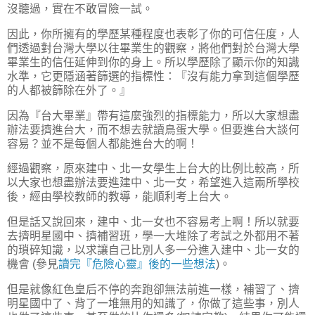
沒聽過，實在不敢冒險一試。
因此，你所擁有的學歷某種程度也表彰了你的可信任度，人
們透過對台灣大學以往畢業生的觀察，將他們對於台灣大學
畢業生的信任延伸到你的身上。所以學歷除了顯示你的知識
水準，它更隱涵著篩選的指標性：『沒有能力拿到這個學歷
的人都被篩除在外了。』
因為『台大畢業』帶有這麼強烈的指標能力，所以大家想盡
辦法要擠進台大，而不想去就讀鳥蛋大學。但要進台大談何
容易？並不是每個人都能進台大的啊！
經過觀察，原來建中、北一女學生上台大的比例比較高，所
以大家也想盡辦法要進建中、北一女，希望進入這兩所學校
後，經由學校教師的教導，能順利考上台大。
但是話又說回來，建中、北一女也不容易考上啊！所以就要
去擠明星國中、擠補習班，學一大堆除了考試之外都用不著
的瑣碎知識，以求讓自己比別人多一分進入建中、北一女的
機會 (參見
讀完『危險心靈』後的一些想法
)。
但是就像紅色皇后不停的奔跑卻無法前進一樣，補習了、擠
明星國中了、背了一堆無用的知識了，你做了這些事，別人