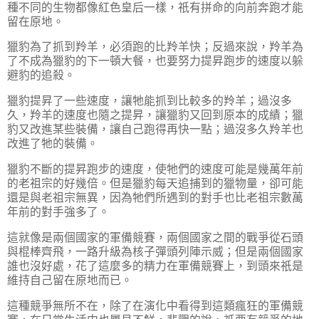
種不同的生物都像紅色皇后一樣，祇有拼命的向前奔跑才能
留在原地。
獵豹為了抓到羚羊，必須跑的比羚羊快；反過來說，羚羊為
了不成為獵豹的下一頓大餐，也要努力提昇跑步的速度以躲
避豹的追殺。
獵豹提昇了一些速度，讓牠能抓到比較多的羚羊；過沒多
久，羚羊的速度也隨之提昇，讓獵豹又回到原本的成績；獵
豹又改進某些裝備，讓自己跑得再快一點；過沒多久羚羊也
改進了牠的裝備。
獵豹不斷的提昇跑步的速度，使牠們的速度可能是幾萬年前
的老祖宗的好幾倍。但是獵豹每天追捕到的獵物量，卻可能
還是與老祖宗無異，因為牠們所遇到的對手也比老祖宗數萬
年前的對手強多了。
這就像是兩個國家的軍備競賽，兩個國家之間的戰爭從石頭
與棍棒齊飛，一路升級為核子彈頭列陣示威；但是兩個國家
誰也沒好處，花了這麼多的精力在軍備競賽上，到頭來祇是
維持自己留在原地而已。
這種競爭無所不在，除了在演化中看得到這類瘋狂的軍備競