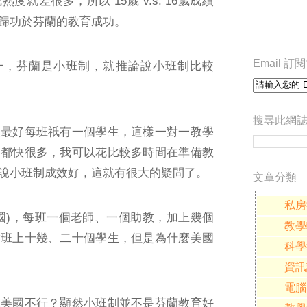
就差很多，所以 15歲 v.s. 16歲成績
歸功於芬蘭的教育成功。
Email 
考第一，芬蘭是小班制，就推論說小班制比較
搜尋此網
望最好每班祇有一個學生，這樣一對一教學
卷都快很多，我可以花比較多時間在準備教
說小班制成效好，這就有很大的疑問了。
文章分類
私房
國)，每班一個老師、一個助教，加上幾個
教學
對班上十幾、二十個學生，但是為什麼美國
科學
資訊
電腦
在美國不行？顯然小班制並不是芬蘭教育好