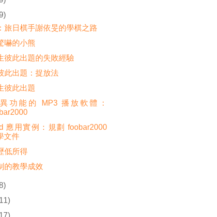
9)
：旅日棋手謝依旻的學棋之路
驚嚇的小熊
生彼此出題的失敗經驗
彼此出題：捉放法
生彼此出題
異功能的 MP3 播放軟體：
obar2000
nd 應用實例：規劃 foobar2000
學文件
歷低所得
制的教學成效
8)
(11)
(17)