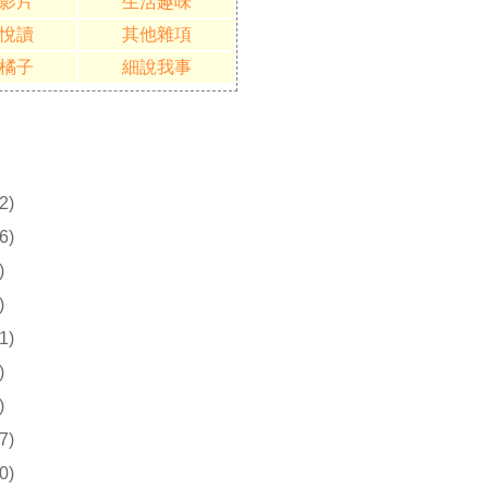
影片
生活趣味
悅讀
其他雜項
橘子
細說我事
2)
6)
)
)
1)
)
)
7)
0)