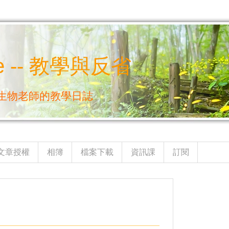
e -- 教學與反省
生物老師的教學日誌
文章授權
相簿
檔案下載
資訊課
訂閱