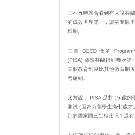
三不五時就會看到有人說芬
的成效世界第一，讓芬蘭競
班制。
其實 OECD 做的 Programme fo
(PISA) 雖然芬蘭得到幾次
某個教育制度比其他教育制
考慮到。
比方說， PISA 是對 15 
測試 (因為芬蘭學生滿七歲才
別的國家國三生相比吧？還有 1