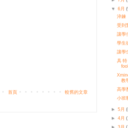
▼
6月
(
淬鍊
受到
讓學
學生
讓學
具特
fo
Xmi
教
高學
首頁
較舊的文章
小班
►
5月
(
►
4月
►
3月