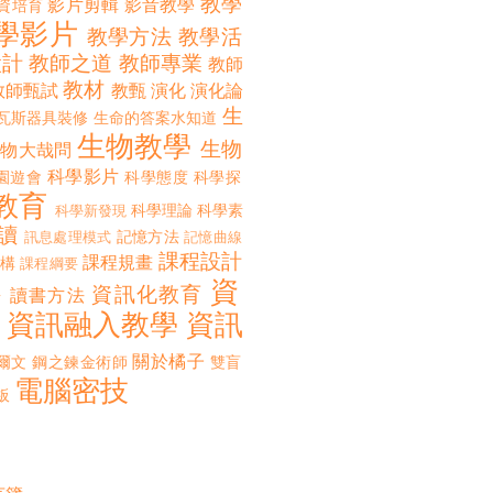
教學
影片剪輯
影音教學
資培育
學影片
教學方法
教學活
設計
教師之道
教師專業
教師
教材
教師甄試
教甄
演化
演化論
生
瓦斯器具裝修
生命的答案水知道
生物教學
生物
生物大哉問
科學影片
園遊會
科學態度
科學探
教育
科學理論
科學素
科學新發現
讀
記憶方法
訊息處理模式
記憶曲線
課程設計
課程規畫
構
課程綱要
資
誨
資訊化教育
讀書方法
資訊融入教學
資訊
關於橘子
爾文
鋼之鍊金術師
雙盲
電腦密技
板