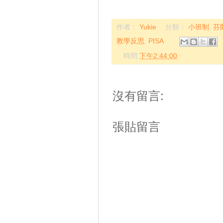
作者：
Yukie
分類：
小班制
,
芬
教學反思
,
PISA
時間
下午2:44:00
沒有留言:
張貼留言