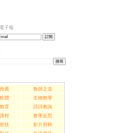
訂閱電子報
誌
推薦
教師之道
軟體
生物教學
教育
諄諄教誨
課程
教學反思
密技
影片剪輯