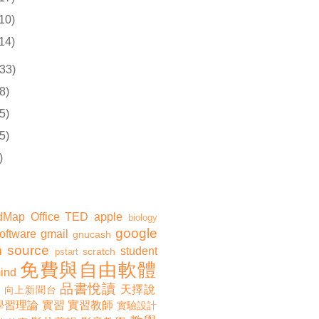
(10)
(14)
33)
8)
5)
5)
)
dMap
Office
TED
apple
biology
google
software
gmail
gnucash
 source
student
scratch
pstart
免費與自由軟體
ind
品書悅讀
天擇說
向上新聞台
學習理論
實習
實習教師
實驗設計