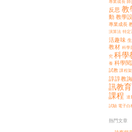
專業成長
師
教
反思
動
教學
專業成長
演算法
特定
活趣味
教材
科學
科學
究
科學閱
養
試教
課程架
諄諄教
訊教育
課程
達
試驗
電子白
熱門文章