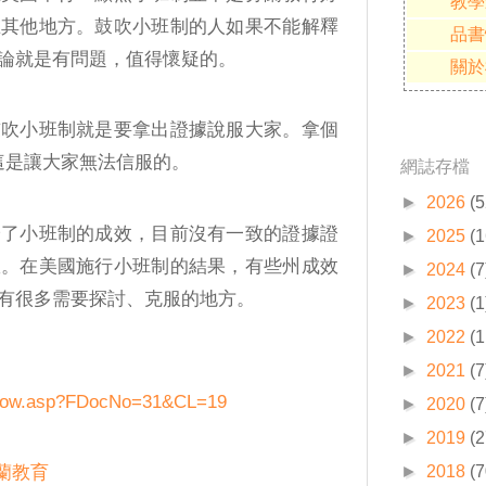
教學
在其他地方。鼓吹小班制的人如果不能解釋
品書
論就是有問題，值得懷疑的。
關於
鼓吹小班制就是要拿出證據說服大家。拿個
，這是讓大家無法信服的。
網誌存檔
►
2026
(5
論了小班制的成效，目前沒有一致的證據證
►
2025
(1
效。在美國施行小班制的結果，有些州成效
►
2024
(7
有很多需要探討、克服的地方。
►
2023
(1
►
2022
(1
►
2021
(7
adshow.asp?FDocNo=31&CL=19
►
2020
(7
►
2019
(2
蘭教育
►
2018
(7