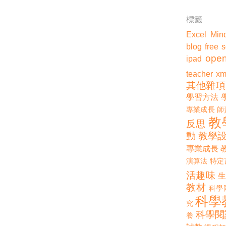
標籤
Excel
Min
blog
free 
open
ipad
teacher
xm
其他雜項
學習方法
專業成長
師
教
反思
動
教學
專業成長
演算法
特定
活趣味
教材
科學
科學
究
科學閱
養