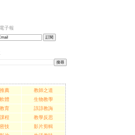
訂閱電子報
誌
推薦
教師之道
軟體
生物教學
教育
諄諄教誨
課程
教學反思
密技
影片剪輯