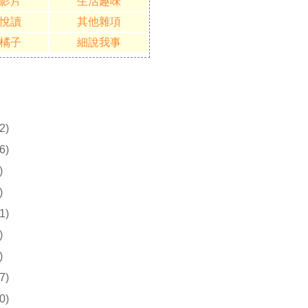
影片
生活趣味
悅讀
其他雜項
橘子
細說我事
2)
6)
)
)
1)
)
)
7)
0)