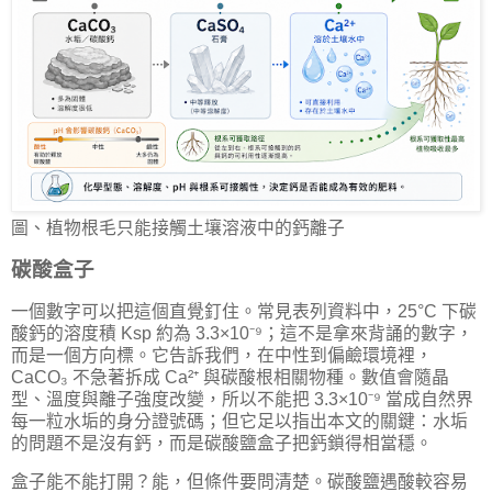
圖、植物根毛只能接觸土壤溶液中的鈣離子
碳酸盒子
一個數字可以把這個直覺釘住。常見表列資料中，25°C 下碳
酸鈣的溶度積 Ksp 約為 3.3×10⁻⁹；這不是拿來背誦的數字，
而是一個方向標。它告訴我們，在中性到偏鹼環境裡，
CaCO₃ 不急著拆成 Ca²⁺ 與碳酸根相關物種。數值會隨晶
型、溫度與離子強度改變，所以不能把 3.3×10⁻⁹ 當成自然界
每一粒水垢的身分證號碼；但它足以指出本文的關鍵：水垢
的問題不是沒有鈣，而是碳酸鹽盒子把鈣鎖得相當穩。
盒子能不能打開？能，但條件要問清楚。碳酸鹽遇酸較容易