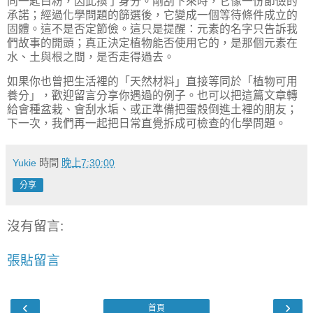
同一匙白粉，因此換了身分。剛刮下來時，它像一份節儉的
承諾；經過化學問題的篩選後，它變成一個等待條件成立的
固體。這不是否定節儉。這只是提醒：元素的名字只告訴我
們故事的開頭；真正決定植物能否使用它的，是那個元素在
水、土與根之間，是否走得過去。
如果你也曾把生活裡的「天然材料」直接等同於「植物可用
養分」，歡迎留言分享你遇過的例子。也可以把這篇文章轉
給會種盆栽、會刮水垢、或正準備把蛋殼倒進土裡的朋友；
下一次，我們再一起把日常直覺拆成可檢查的化學問題。
Yukie
時間
晚上7:30:00
分享
沒有留言:
張貼留言
‹
›
首頁