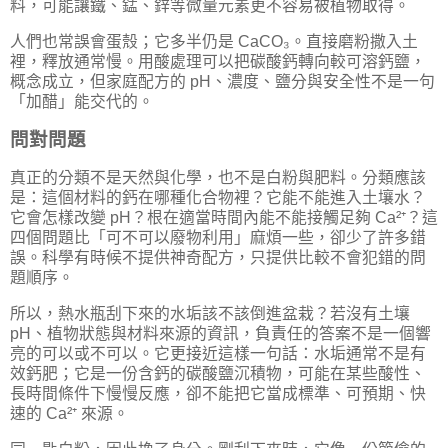
料，可能讓鐵、錳、鋅等微量元素更不容易被植物取得。
人們也常誤會蛋殼；它多半仍是 CaCO₃。直接磨粉撒入土
裡，釋放通常慢。用酸處理可以把碳酸鈣轉向較可溶鈣鹽，
概念成立，但家庭配方的 pH、濃度、鹽分與安全性不是一句
「加醋」能交代的。
問對問題
真正的分類不是天然與化學，也不是白粉與肥料。分類應該
是：這個材料的鈣在哪種化合物裡？它能不能進入土壤水？
它會怎樣改變 pH？根在適當時間內能不能接觸足夠 Ca²⁺？這
四個問題比「可不可以廢物利用」麻煩一些，卻少了許多錯
誤。科學有時候不提供神奇配方，只提供比較不會犯錯的問
題順序。
所以，熱水瓶刮下來的水垢該不該倒進盆栽？若沒有土壤
pH、植物狀態與材料來源的資訊，負責任的答案不是一個響
亮的可以或不可以。它更接近這樣一句話：水垢通常不是有
效鈣肥；它是一份含鈣的碳酸鹽沉積物，可能在某些酸性、
長時間條件下慢慢反應，卻不能把它當成標準、可預期、快
速的 Ca²⁺ 來源。