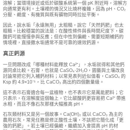
溶解；當環境接近或低於碳酸系統第一個 pK 附近時，溶解方
向通常更有利。土壤裡的情況又比燒杯複雜，因為 pH、CO₂
分壓、鹼度、有機質與既有礦物同時拉扯平衡。
因此，說水垢「永遠無用」太粗糙，說它「天然鈣肥」也太
粗糙。比較穩當的說法是：在酸性條件與長時間尺度下，碳
酸鈣可能慢慢參與反應；但在中性到偏鹼、需要短期補鈣的
情境裡，直接撒水垢通常不是可靠的速效鈣源。
真正鈣源
一旦問題改成「哪種材料能釋放 Ca²⁺」，水垢就得和其他鈣
源同桌比較。石膏，也就是 CaSO₄·2H₂O，園藝與土壤改良
討論常把它列入補鈣材料；以常見表列近似值看，CaSO₄ 的
Ksp 約 4.9×10⁻⁵，比 CaCO₃ 高出約四個數量級。
這不表示石膏適合每一盆植物，也不表示它是萬能肥料；它
只表示，在溶解度這個軸上，它比碳酸鈣更容易把 Ca²⁺ 帶進
水相，而且不像石灰那樣大幅推高 pH。
石灰類材料又是另一個故事。Ca(OH)₂ 或以 CaCO₃ 為主的
農用石灰，常見任務是修正酸性土壤，不該把它簡化成「更
強的鈣肥」。若土壤已經偏鹼，繼續加入會提高 pH 的材