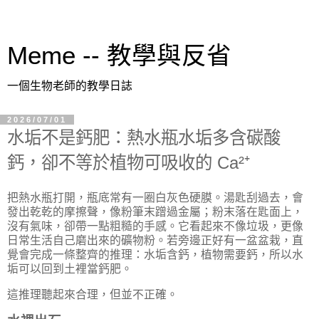
Meme -- 教學與反省
一個生物老師的教學日誌
2026/07/01
水垢不是鈣肥：熱水瓶水垢多含碳酸
鈣，卻不等於植物可吸收的 Ca²⁺
把熱水瓶打開，瓶底常有一圈白灰色硬膜。湯匙刮過去，會
發出乾乾的摩擦聲，像粉筆末蹭過金屬；粉末落在匙面上，
沒有氣味，卻帶一點粗糙的手感。它看起來不像垃圾，更像
日常生活自己磨出來的礦物粉。若旁邊正好有一盆盆栽，直
覺會完成一條整齊的推理：水垢含鈣，植物需要鈣，所以水
垢可以回到土裡當鈣肥。
這推理聽起來合理，但並不正確。