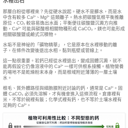
水裡出石
那層白粉從哪裡來？先從硬水說起。硬水不是髒水，而是水
中含有較多 Ca²⁺、Mg²⁺ 這類離子。熱水把碳酸氫根平衡推離
原位，CO₂ 較容易逸出水面；平衡便往碳酸鹽沉澱方向推
動，Ca²⁺ 可能與碳酸根相關物種形成 CaCO₃，鎂也可能形成
相關碳酸鹽或鹼式沉積物。
水垢不是神祕的「礦物精華」，它是原本在水裡移動的離
子，在條件改變後退出水相，黏到瓶壁或管線上。
這一點很重要。若鈣已經從水裡退出，變成固體沉澱，就不
能再假設它仍像溶液中的 Ca²⁺ 一樣可供根系接觸。植物營養
的場地不是乾燥粉末本身，而是根域附近薄薄的一層土壤
水。
根毛、質外體路徑與細胞膜附近討論的鈣，通常是 Ca²⁺。固
體 CaCO₃ 必須先溶解，才有機會進入這條流程。倉庫裡有
米，不等於碗裡有飯；化學式裡有鈣，也不等於土壤水裡有
足夠的 Ca²⁺。