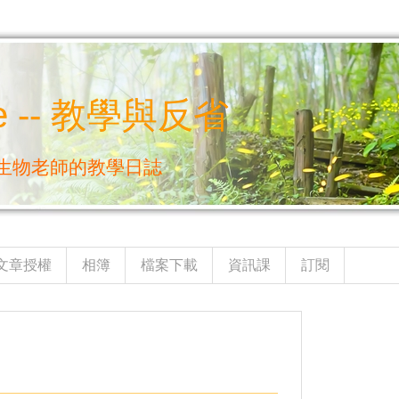
e -- 教學與反省
生物老師的教學日誌
文章授權
相簿
檔案下載
資訊課
訂閱