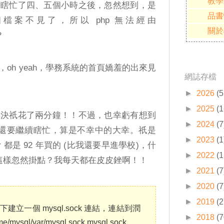
教學
下瞎忙了四、五個小時之後，忽然想到，是
品書
ock 這個檔案不見了，所以 php 無法經由
關於
？
oh yeah，學務系統的首頁嬌羞的出來見
網誌存檔
►
2026
(5
►
2025
(1
解決祇花了兩分鐘！！不過，也幸虧有想到
►
2024
(7
題，否則還要繼續瞎忙，算是不幸中的大幸。祇是
►
2023
(1
er 都是 92 年買的 (比我還要早進學校)，什
►
2022
(1
今天這樣忽然掛點？我每天都在皮皮銼啊！！
►
2021
(7
►
2020
(7
►
2019
(2
 下建立一個 mysql.sock 連結，連結到潤
►
2018
(7
/mysql/var/mysql.sock mysql.sock