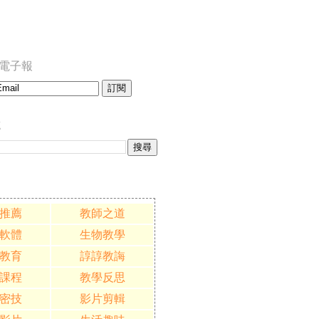
訂閱電子報
誌
推薦
教師之道
軟體
生物教學
教育
諄諄教誨
課程
教學反思
密技
影片剪輯