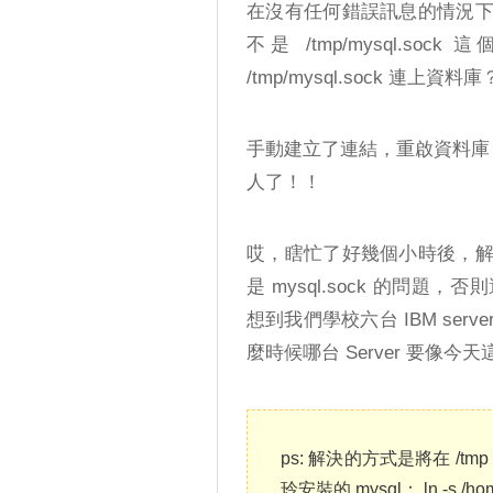
在沒有任何錯誤訊息的情況
不是 /tmp/mysql.s
/tmp/mysql.sock 連上資料庫
手動建立了連結，重啟資料庫，
人了！！
哎，瞎忙了好幾個小時後，
是 mysql.sock 的問
想到我們學校六台 IBM serv
麼時候哪台 Server 要像
ps: 解決的方式是將在 /tmp
玲安裝的 mysql： ln -s /home