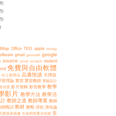
8)
5)
5)
)
dMap
Office
TED
apple
biology
google
software
gmail
gnucash
 source
student
scratch
pstart
免費與自由軟體
ind
品書悅讀
天擇說
向上新聞台
學習理論
實習
實習教師
實驗設計
教學
影片剪輯
影音教學
資培育
學影片
教學方法
教學活
設計
教師之道
教師專業
教師
教材
教師甄試
教甄
演化
演化論
生
瓦斯器具裝修
生命的答案水知道