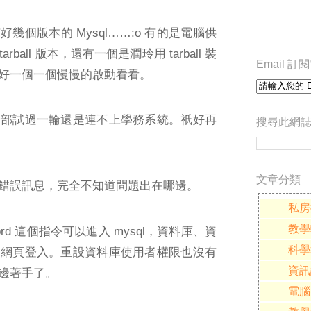
個版本的 Mysql……:o 有的是電腦供
rball 版本，還有一個是潤玲用 tarball 裝
Email 
好一個一個慢慢的啟動看看。
全部試過一輪還是連不上學務系統。祇好再
搜尋此網
文章分類
錯誤訊息，完全不知道問題出在哪邊。
私房
教學
password 這個指令可以進入 mysql，資料庫、資
科學
從網頁登入。重設資料庫使用者權限也沒有
資訊
邊著手了。
電腦