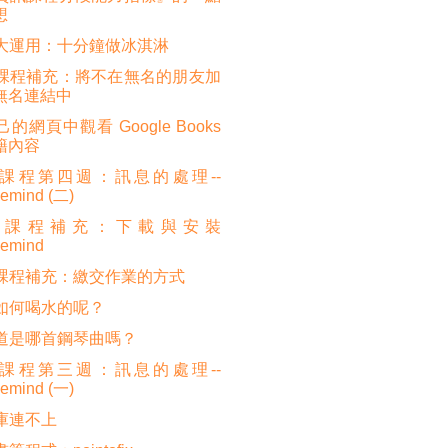
想
大運用：十分鐘做冰淇淋
課程補充：將不在無名的朋友加
無名連結中
的網頁中觀看 Google Books
籍內容
課程第四週：訊息的處理--
eemind (二)
訊課程補充：下載與安裝
eemind
課程補充：繳交作業的方式
如何喝水的呢？
道是哪首鋼琴曲嗎？
課程第三週：訊息的處理--
eemind (一)
庫連不上