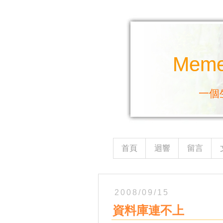
Mem
一個
首頁
迴響
留言
2008/09/15
資料庫連不上