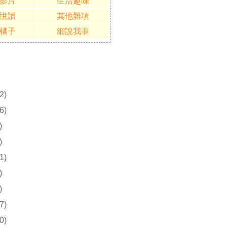
影片
生活趣味
悅讀
其他雜項
橘子
細說我事
2)
6)
)
)
1)
)
)
7)
0)