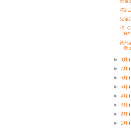
螢幕畫
資訊
兒童
將 G
RA
資訊
圖 
►
8月
(
►
7月
(
►
6月
►
5月
►
4月
►
3月
►
2月
(
►
1月