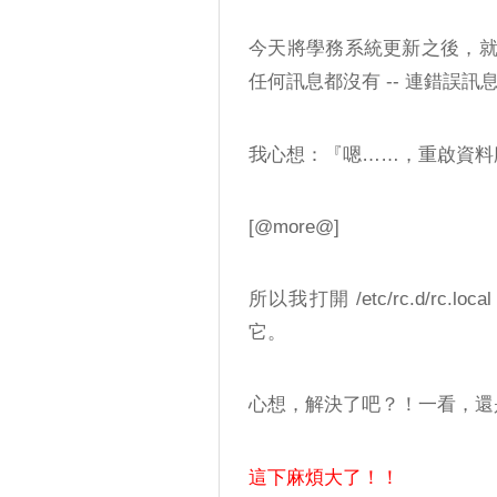
今天將學務系統更新之後，
任何訊息都沒有 -- 連錯誤訊
我心想：『嗯……，重啟資料
[@more@]
所以我打開 /etc/rc.d/rc.
它。
心想，解決了吧？！一看，還是
這下麻煩大了！！