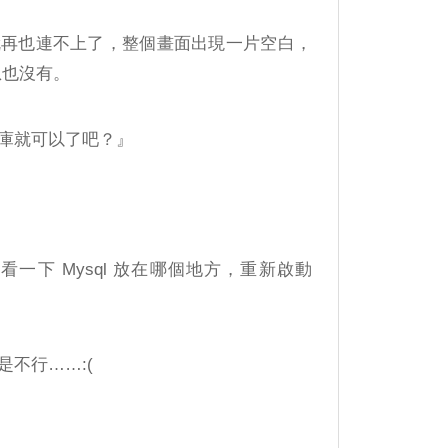
就再也連不上了，整個畫面出現一片空白，
息也沒有。
庫就可以了吧？』
local 看一下 Mysql 放在哪個地方，重新啟動
不行……:(