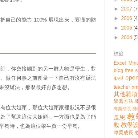
►
2007
(7
►
2006
(4
自己的能力 100% 展現出來，要懂的防
►
2005
(4
►
2004
(5
標籤
Excel
Min
教師，你會接觸到的另一群人物是學生，對
blog
free 
open
ipad
們。做任何事之前衡量一下自己有沒有辦法
teacher
xm
果沒辦法，那麼最好再多想想。
其他雜項
學習方法
上有位大姐頭，那位大姐頭家裡狀況不是很
專業成長
師
教
。為了幫助這位大姐頭，一方面也是為了能
反思
動
教學
早餐時，也為這位學生買一份早餐。
專業成長