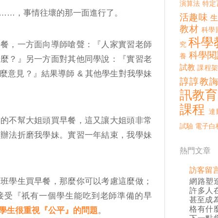
演算法
特定
……，事情往壞的那一面進行了。
活趣味
教材
科學
科學
早餐，一方面向導師嗆聲：『人家實習老師
究
科學閱
養
什麼？』另一方面對其他同學說：『實習老
試教
課程架
麼意見？』結果導師 & 其他學生對我學妹
諄諄教
訊教育
課程
達
慢的不幫大姐頭買早餐，這又讓大姐頭非常
試驗
電子白
想辦法折磨我學妹。實習一年結束，我學妹
熱門文章
訪客留
全班學生買早餐，那麼你可以考慮這麼做；
網路塑
許多人
接受『祇有一個學生能吃到老師準備的早
甚至成
格有什
學生很重視『公平』的問題
。