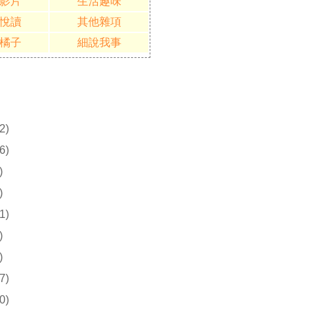
影片
生活趣味
悅讀
其他雜項
橘子
細說我事
2)
6)
)
)
1)
)
)
7)
0)