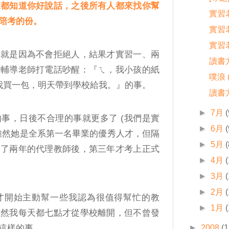
家都知道你好說話，之後所有人都來找你幫
實習
陪考的份。
實習
實習
師就是因為不會拒絕人，結果才實習一、兩
讀書
被輔導老師打電話吵醒：『ㄟ，我小孩的紙
噗浪 
 幫我買一包，明天帶到學校給我。』的事。
讀書
►
7月
(
事，日後不合理的事就更多了 (我們是實
►
6月
(
雖然她是全系第一名畢業的優秀人才，但隔
►
5月
(
當了兩年的代理教師後，第三年才考上正式
►
4月
►
3月
►
2月
才開始主動幫一些我認為很值得幫忙的教
►
1月
雖然我每天都七點才從學校離開，但不曾發
►
2008
(1
這樣的事。