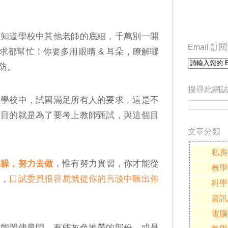
不知道學校中其他老師的底細，千萬別一開
Email 
求都幫忙！你要多用眼睛 & 耳朵，瞭解哪
防。
搜尋此網
入學校中，試圖滿足所有人的要求，這是不
的目的就是為了要考上教師甄試，與這個目
文章分類
私房
閃躲，努力去做
，惟有努力實習，你才能從
教學
上，
口試委員很容易就從你的言談中聽出你
科學
資訊
電腦
，能閃儘量閃。有些灰色地帶的部份，或是