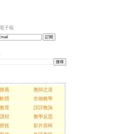
訂閱電子報
誌
推薦
教師之道
軟體
生物教學
教育
諄諄教誨
課程
教學反思
密技
影片剪輯