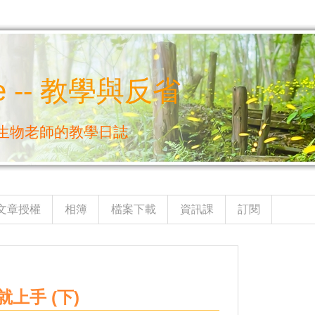
e -- 教學與反省
生物老師的教學日誌
文章授權
相簿
檔案下載
資訊課
訂閱
上手 (下)