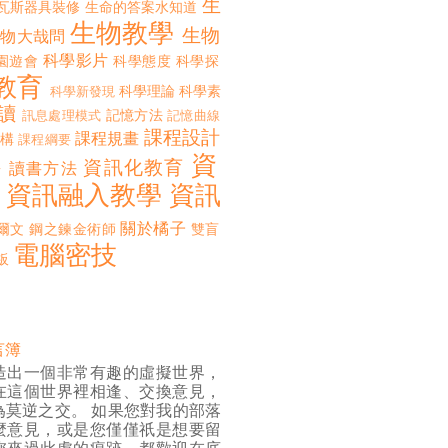
生
瓦斯器具裝修
生命的答案水知道
生物教學
生物
生物大哉問
科學影片
園遊會
科學態度
科學探
教育
科學理論
科學素
科學新發現
讀
記憶方法
訊息處理模式
記憶曲線
課程設計
課程規畫
構
課程綱要
資
誨
資訊化教育
讀書方法
資訊融入教學
資訊
關於橘子
爾文
鋼之鍊金術師
雙盲
電腦密技
板
言簿
造出一個非常有趣的虛擬世界，
在這個世界裡相逢、交換意見，
為莫逆之交。 如果您對我的部落
麼意見，或是您僅僅祇是想要留