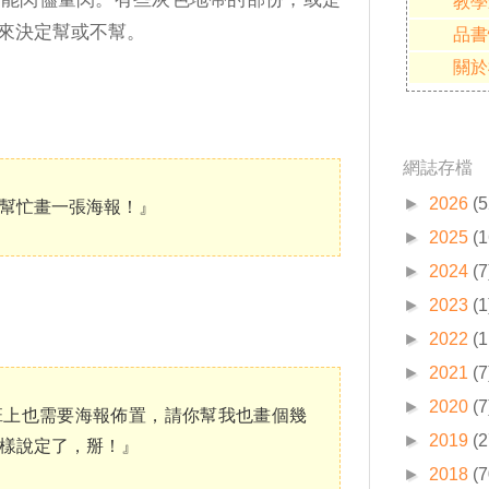
教學
來決定幫或不幫。
品書
關於
網誌存檔
►
2026
(5
幫忙畫一張海報！』
►
2025
(1
►
2024
(7
►
2023
(1
►
2022
(1
►
2021
(7
►
2020
(7
班上也需要海報佈置，請你幫我也畫個幾
►
2019
(2
樣說定了，掰！』
►
2018
(7