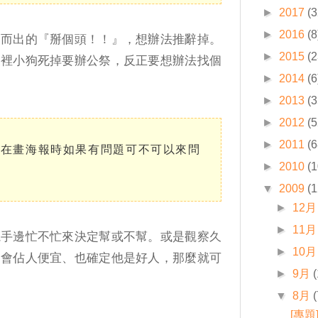
►
2017
(3
►
2016
(8
口而出的『掰個頭！！』，想辦法推辭掉。
►
2015
(2
家裡小狗死掉要辦公祭，反正要想辦法找個
►
2014
(6
►
2013
(3
►
2012
(5
►
2011
(6
我在畫海報時如果有問題可不可以來問
►
2010
(1
▼
2009
(1
►
12月
►
11月
視手邊忙不忙來決定幫或不幫。或是觀察久
►
10月
不會佔人便宜、也確定他是好人，那麼就可
►
9月
▼
8月
(
[專