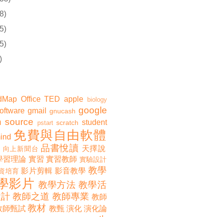
8)
5)
5)
)
dMap
Office
TED
apple
biology
google
software
gmail
gnucash
 source
student
scratch
pstart
免費與自由軟體
ind
品書悅讀
天擇說
向上新聞台
學習理論
實習
實習教師
實驗設計
教學
影片剪輯
影音教學
資培育
學影片
教學方法
教學活
設計
教師之道
教師專業
教師
教材
教師甄試
教甄
演化
演化論