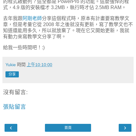
的程式啟動列？這全都是 PowerPro 的功能。這麼強悍的程
式，4.9 版的安裝檔才 3.2MB，執行時才佔 2.5MB RAM。
去年我跟
阿剛老師
分享這個程式時，原本有計畫要寫教學文
章，但是考量它從 2008 年之後就沒有更新，寫了教學文也不
知道還能用多久，所以就放棄了。現在它又開始更新，我就
有動力來寫教學文分享了啊。
給我一些時間吧！:)
Yukie
時間
上午10:10:00
分享
沒有留言:
張貼留言
‹
›
首頁