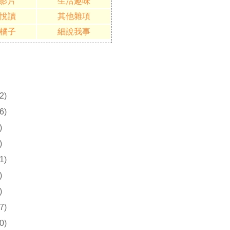
影片
生活趣味
悅讀
其他雜項
橘子
細說我事
2)
6)
)
)
1)
)
)
7)
0)