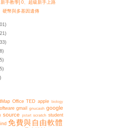
ad 新手教學] 0、超級新手上路
、硬幣與多基因遺傳
01)
21)
33)
8)
5)
5)
)
dMap
Office
TED
apple
biology
google
software
gmail
gnucash
 source
student
scratch
pstart
免費與自由軟體
ind