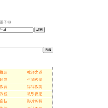
訂閱電子報
誌
推薦
教師之道
軟體
生物教學
教育
諄諄教誨
課程
教學反思
密技
影片剪輯