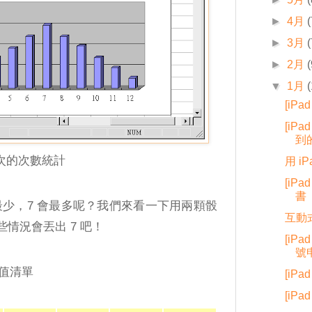
►
4月
(
►
3月
(
►
2月
(
▼
1月
[iP
[iPa
到
 次的次數統計
用 i
[iP
書
會最少，7 會最多呢？我們來看一下用兩顆骰
互動
情況會丟出 7 吧！
[iPa
號
值清單
[iPa
[iP