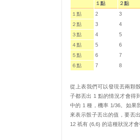
１點
２點
１點
2
3
２點
3
4
３點
4
5
４點
5
6
５點
6
7
６點
7
8
從上表我們可以發現丟兩顆骰
子都丟出 1 點的情況才會得到
中的 1 種，機率 1/36。如
來表示骰子丟出的值，要丟出 2
12 祇有 (6,6) 的這種狀況才