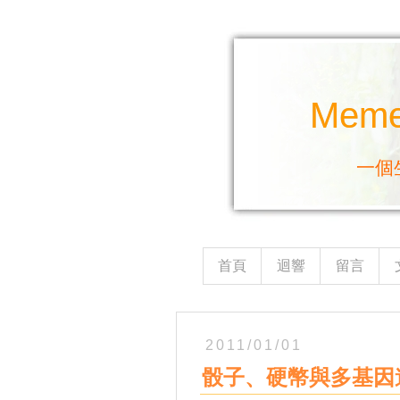
Mem
一個
首頁
迴響
留言
2011/01/01
骰子、硬幣與多基因