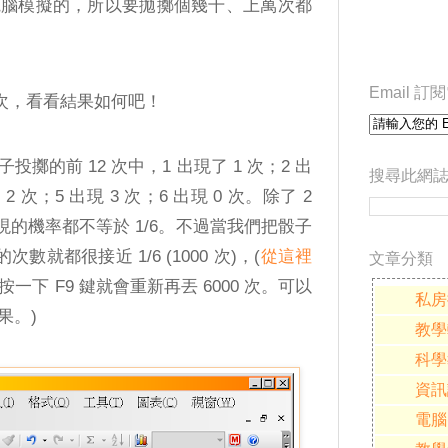
電腦模擬的，所以要拋擲個幾千、上萬次都
Email 
 次，看看結果如何吧！
擲的前 12 次中，1 出現了 1 次；2 出
搜尋此網
 2 次；5 出現 3 次；6 出現 0 次。除了 2
現的機率都不等於 1/6。不過當我們把骰子
數就都很接近 1/6 (1000 次)，(
從這裡
文章分類
按一下 F9 鍵就會重新再丟 6000 次。可以
私房
果。)
教學
科學
資訊
電腦