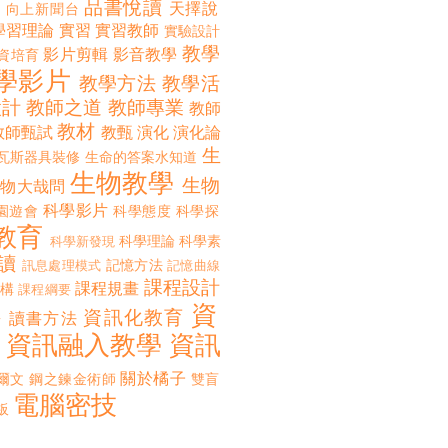
品書悅讀
天擇說
向上新聞台
學習理論
實習
實習教師
實驗設計
教學
影片剪輯
影音教學
資培育
學影片
教學方法
教學活
設計
教師之道
教師專業
教師
教材
教師甄試
教甄
演化
演化論
生
瓦斯器具裝修
生命的答案水知道
生物教學
生物
生物大哉問
科學影片
園遊會
科學態度
科學探
教育
科學理論
科學素
科學新發現
讀
記憶方法
訊息處理模式
記憶曲線
課程設計
課程規畫
構
課程綱要
資
誨
資訊化教育
讀書方法
資訊融入教學
資訊
關於橘子
爾文
鋼之鍊金術師
雙盲
電腦密技
板