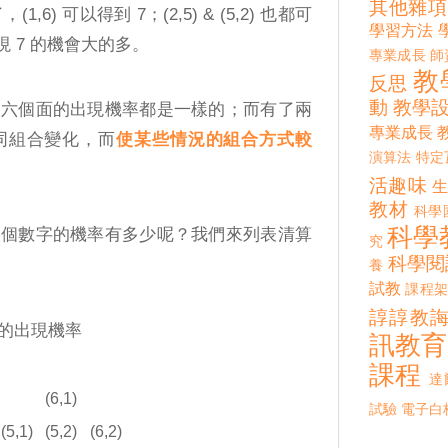
其他雜項
6) 可以得到 7；(2,5) & (5,2) 也都可
學習方法
 7 的機會大的多。
專業成長
師
教
反思
動
教學
，六個面的出現機率都是一樣的；而有了兩
專業成長
同組合變化，而
使某些情況的組合方式較
演算法
特定
活趣味
教材
科學
科學
某個數字的機率有多少呢？我們來列表清算
究
科學閱
養
試教
課程架
諄諄教
的出現機率
訊教育
課程
達
(6,1)
試驗
電子白
(5,1)
(5,2)
(6,2)