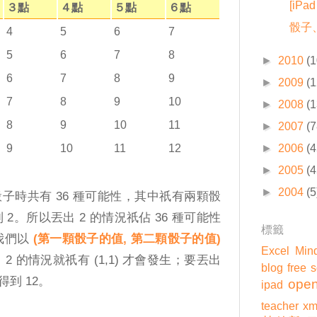
[iP
３點
４點
５點
６點
骰子
4
5
6
7
5
6
7
8
►
2010
(1
6
7
8
9
►
2009
(1
7
8
9
10
►
2008
(1
8
9
10
11
►
2007
(7
►
2006
(4
9
10
11
12
►
2005
(4
►
2004
(5
子時共有 36 種可能性，其中祇有兩顆骰
 2。所以丟出 2 的情況祇佔 36 種可能性
標籤
果我們以
(第一顆骰子的值, 第二顆骰子的值)
Excel
Min
 的情況就祇有 (1,1) 才會發生；要丟出
blog
free 
會得到 12。
open
ipad
teacher
xm