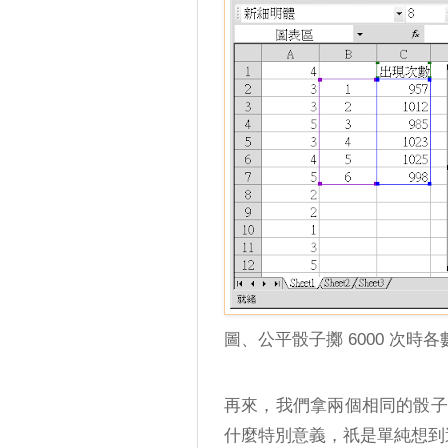
圖、公平骰子擲 6000 次時
再來，我們拿兩個相同的骰子來投擲 
什麼特別意義，祇是單純想到