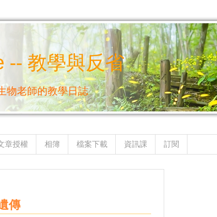
e -- 教學與反省
生物老師的教學日誌
文章授權
相簿
檔案下載
資訊課
訂閱
遺傳