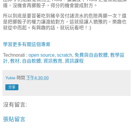
邊，沒機會再擲骰子，得分的機會變成對方。
所以到底是要冒著吃到豬辛苦付諸流水的危險再擲一次？還
是把擲骰子的權力讓渡給對方，這就挺讓人猶豫的，樂趣也
就從中而起。有興趣的話，就玩玩看吧！:)
學習更多有關這個專案
Technorati
:
open source
,
scratch
,
免費與自由軟體
,
教學設
計
,
教材
,
自由軟體
,
資訊教育
,
資訊課程
Yukie
時間
下午4:30:00
分享
沒有留言:
張貼留言